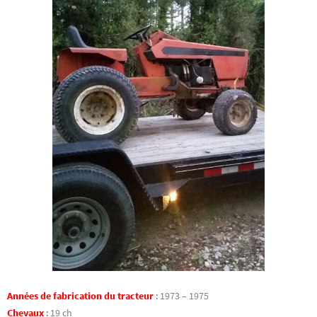
Années de fabrication du tracteur
:
1973 – 1975
Chevaux
:
19 ch