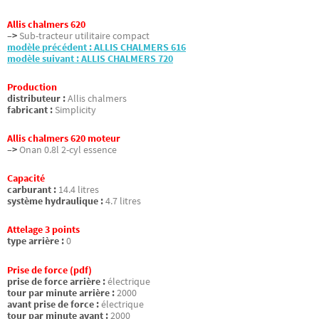
Allis chalmers 620
–>
Sub-tracteur utilitaire compact
modèle précédent : ALLIS CHALMERS 616
modèle suivant : ALLIS CHALMERS 720
Production
distributeur :
Allis chalmers
fabricant :
Simplicity
Allis chalmers 620 moteur
–>
Onan 0.8l 2-cyl essence
Capacité
carburant :
14.4 litres
système hydraulique :
4.7 litres
Attelage 3 points
type arrière :
0
Prise de force (pdf)
prise de force arrière :
électrique
tour par minute arrière :
2000
avant prise de force :
électrique
tour par minute avant :
2000