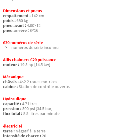
Dimensions et pneus
empattement :
142 cm
poids :
680 kg
pneu avant :
4.00×12
pneu arrière :
8×16
620 numéros de série
–>
– numéros de série inconnu
Allis chalmers 620 puissance
moteur :
19.5 hp [14.5 kw]
Mécanique
châssis :
4×2 2 roues motrices
cabine :
Station de contrôle ouverte.
Hydraulique
capacité :
4.7 litres
pression :
500 psi [34.5 bar]
flux total :
8.5 litres par minute
électricité
terre :
Négatif à la terre
intensité de charge :
20