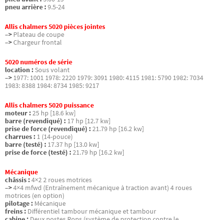
pneu arrière :
9.5-24
Allis chalmers 5020 pièces jointes
–>
Plateau de coupe
–>
Chargeur frontal
5020 numéros de série
location :
Sous volant
–>
1977: 1001 1978: 2220 1979: 3091 1980: 4115 1981: 5790 1982: 7034
1983: 8388 1984: 8734 1985: 9217
Allis chalmers 5020 puissance
moteur :
25 hp [18.6 kw]
barre (revendiqué) :
17 hp [12.7 kw]
prise de force (revendiqué) :
21.79 hp [16.2 kw]
charrues :
1 (14-pouce)
barre (testé) :
17.37 hp [13.0 kw]
prise de force (testé) :
21.79 hp [16.2 kw]
Mécanique
châssis :
4×2 2 roues motrices
–>
4×4 mfwd (Entraînement mécanique à traction avant) 4 roues
motrices (en option)
pilotage :
Mécanique
freins :
Différentiel tambour mécanique et tambour
cabine :
Deux postes Rops (système de protection contre le