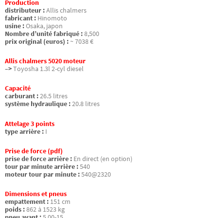
Production
distributeur :
Allis chalmers
fabricant :
Hinomoto
usine :
Osaka, japon
Nombre d’unité fabriqué :
8,500
prix original (euros) :
~ 7038 €
Allis chalmers 5020 moteur
–>
Toyosha 1.3l 2-cyl diesel
Capacité
carburant :
26.5 litres
système hydraulique :
20.8 litres
Attelage 3 points
type arrière :
I
Prise de force (pdf)
prise de force arrière :
En direct (en option)
tour par minute arrière :
540
moteur tour par minute :
540@2320
Dimensions et pneus
empattement :
151 cm
poids :
862 à 1523 kg
pneu avant :
5.00-15