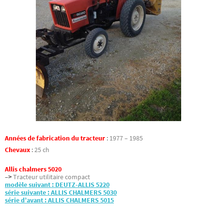
Années de fabrication du tracteur
:
1977 – 1985
Chevaux
:
25 ch
Allis chalmers 5020
–>
Tracteur utilitaire compact
modèle suivant : DEUTZ-ALLIS 5220
série suivante : ALLIS CHALMERS 5030
série d’avant : ALLIS CHALMERS 5015