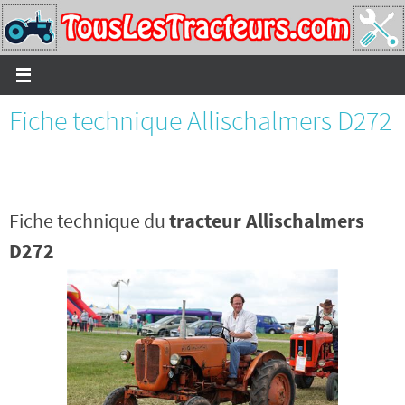
Passer
vers
le
contenu
Fiche technique Allischalmers D272
Fiche technique du
tracteur Allischalmers
D272