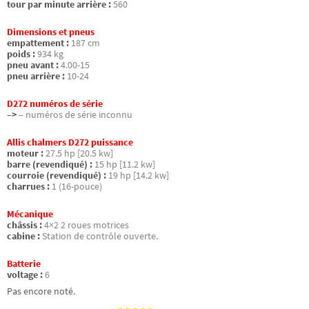
tour par minute arrière :
560
Dimensions et pneus
empattement :
187 cm
poids :
934 kg
pneu avant :
4.00-15
pneu arrière :
10-24
D272 numéros de série
–>
– numéros de série inconnu
Allis chalmers D272 puissance
moteur :
27.5 hp [20.5 kw]
barre (revendiqué) :
15 hp [11.2 kw]
courroie (revendiqué) :
19 hp [14.2 kw]
charrues :
1 (16-pouce)
Mécanique
châssis :
4×2 2 roues motrices
cabine :
Station de contrôle ouverte.
Batterie
voltage :
6
Pas encore noté.