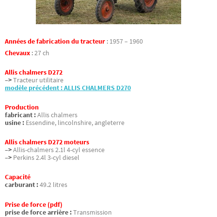
Années de fabrication du tracteur
:
1957 – 1960
Chevaux
:
27 ch
Allis chalmers D272
–>
Tracteur utilitaire
modèle précédent : ALLIS CHALMERS D270
Production
fabricant :
Allis chalmers
usine :
Essendine, lincolnshire, angleterre
Allis chalmers D272 moteurs
–>
Allis-chalmers 2.1l 4-cyl essence
–>
Perkins 2.4l 3-cyl diesel
Capacité
carburant :
49.2 litres
Prise de force (pdf)
prise de force arrière :
Transmission