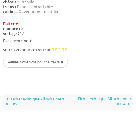
châssis :
Chenille
freins :
Bande contractante
cabine :
Ouvert operator sttion.
Batterie
nombre :
2
voltage :
12
Pas encore noté.
Votre avis pour ce tracteur
Fiche technique Allischalmers
Fiche technique Allischalmers
HD10W
HD14