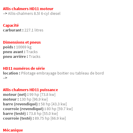
Allis chalmers HD11 moteur
–>
Allis-chalmers 8.5l 6-cyl diesel
Capacité
carburant :
227.1 litres
Dimensions et pneus
poids :
10069 kg
pneu avant :
Tracks
pneu arrière :
Tracks
HD11 numéros de série
location :
Pilotage embrayage boitier ou tableau de bord
–>
Allis chalmers HD11 puissance
moteur (net) :
99 hp [73.8 kw]
moteur :
130 hp [96.9 kw]
barre (revendiqué) :
58 hp [43.3 kw]
courroie (revendiqué) :
80 hp [59.7 kw]
barre (testé) :
73.8 hp [55.0 kw]
courroie (testé) :
89.75 hp [66.9 kw]
Mécanique