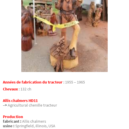
Années de fabrication du tracteur
:
1955 – 1965
Chevaux
:
132 ch
Allis chalmers HD11
–>
Agricultural chenille tracteur
Production
fabricant :
Allis chalmers
usine :
Springfield, illinois, USA