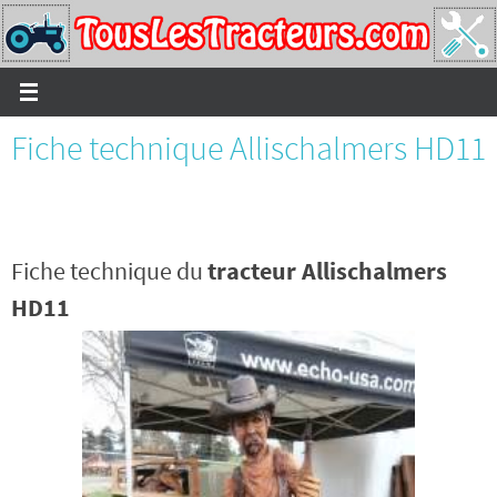
Passer
vers
le
contenu
Fiche technique Allischalmers HD11
Fiche technique du
tracteur Allischalmers
HD11