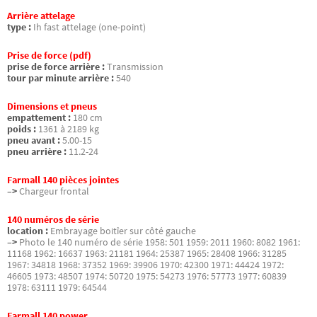
Arrière attelage
type :
Ih fast attelage (one-point)
Prise de force (pdf)
prise de force arrière :
Transmission
tour par minute arrière :
540
Dimensions et pneus
empattement :
180 cm
poids :
1361 à 2189 kg
pneu avant :
5.00-15
pneu arrière :
11.2-24
Farmall 140 pièces jointes
–>
Chargeur frontal
140 numéros de série
location :
Embrayage boitîer sur côté gauche
–>
Photo le 140 numéro de série 1958: 501 1959: 2011 1960: 8082 1961:
11168 1962: 16637 1963: 21181 1964: 25387 1965: 28408 1966: 31285
1967: 34818 1968: 37352 1969: 39906 1970: 42300 1971: 44424 1972:
46605 1973: 48507 1974: 50720 1975: 54273 1976: 57773 1977: 60839
1978: 63111 1979: 64544
Farmall 140 power