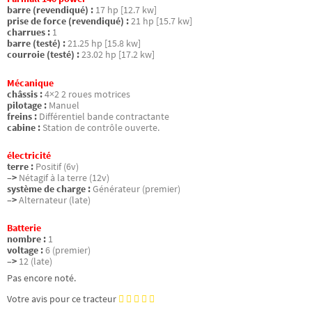
barre (revendiqué) :
17 hp [12.7 kw]
prise de force (revendiqué) :
21 hp [15.7 kw]
charrues :
1
barre (testé) :
21.25 hp [15.8 kw]
courroie (testé) :
23.02 hp [17.2 kw]
Mécanique
châssis :
4×2 2 roues motrices
pilotage :
Manuel
freins :
Différentiel bande contractante
cabine :
Station de contrôle ouverte.
électricité
terre :
Positif (6v)
–>
Nétagif à la terre (12v)
système de charge :
Générateur (premier)
–>
Alternateur (late)
Batterie
nombre :
1
voltage :
6 (premier)
–>
12 (late)
Pas encore noté.
Votre avis pour ce tracteur