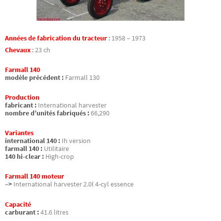
Années de fabrication du tracteur
:
1958 – 1973
Chevaux
:
23 ch
Farmall 140
modèle précédent :
Farmall 130
Production
fabricant :
International harvester
nombre d’unités fabriqués :
66,290
Variantes
international 140 :
Ih version
farmall 140 :
Utilitaire
140 hi-clear :
High-crop
Farmall 140 moteur
–>
International harvester 2.0l 4-cyl essence
Capacité
carburant :
41.6 litres