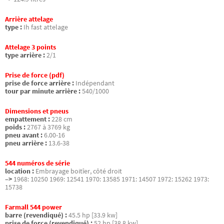
Arrière attelage
type :
Ih fast attelage
Attelage 3 points
type arrière :
2/1
Prise de force (pdf)
prise de force arrière :
Indépendant
tour par minute arrière :
540/1000
Dimensions et pneus
empattement :
228 cm
poids :
2767 à 3769 kg
pneu avant :
6.00-16
pneu arrière :
13.6-38
544 numéros de série
location :
Embrayage boitîer, côté droit
–>
1968: 10250 1969: 12541 1970: 13585 1971: 14507 1972: 15262 1973:
15738
Farmall 544 power
barre (revendiqué) :
45.5 hp [33.9 kw]
prise de force (revendiqué) :
52 hp [38.8 kw]