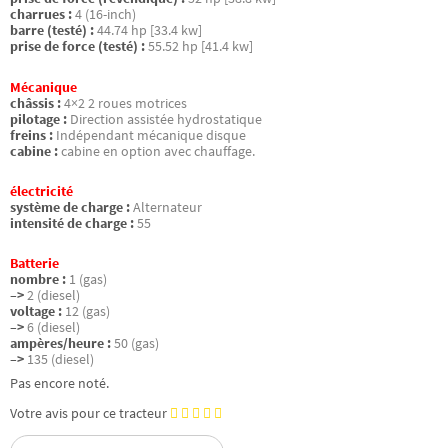
charrues :
4 (16-inch)
barre (testé) :
44.74 hp [33.4 kw]
prise de force (testé) :
55.52 hp [41.4 kw]
Mécanique
châssis :
4×2 2 roues motrices
pilotage :
Direction assistée hydrostatique
freins :
Indépendant mécanique disque
cabine :
cabine en option avec chauffage.
électricité
système de charge :
Alternateur
intensité de charge :
55
Batterie
nombre :
1 (gas)
–>
2 (diesel)
voltage :
12 (gas)
–>
6 (diesel)
ampères/heure :
50 (gas)
–>
135 (diesel)
Pas encore noté.
Votre avis pour ce tracteur