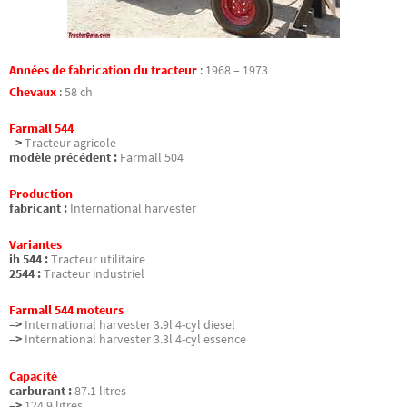
Années de fabrication du tracteur
:
1968 – 1973
Chevaux
:
58 ch
Farmall 544
–>
Tracteur agricole
modèle précédent :
Farmall 504
Production
fabricant :
International harvester
Variantes
ih 544 :
Tracteur utilitaire
2544 :
Tracteur industriel
Farmall 544 moteurs
–>
International harvester 3.9l 4-cyl diesel
–>
International harvester 3.3l 4-cyl essence
Capacité
carburant :
87.1 litres
–>
124.9 litres