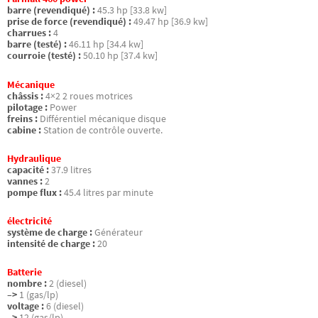
barre (revendiqué) :
45.3 hp [33.8 kw]
prise de force (revendiqué) :
49.47 hp [36.9 kw]
charrues :
4
barre (testé) :
46.11 hp [34.4 kw]
courroie (testé) :
50.10 hp [37.4 kw]
Mécanique
châssis :
4×2 2 roues motrices
pilotage :
Power
freins :
Différentiel mécanique disque
cabine :
Station de contrôle ouverte.
Hydraulique
capacité :
37.9 litres
vannes :
2
pompe flux :
45.4 litres par minute
électricité
système de charge :
Générateur
intensité de charge :
20
Batterie
nombre :
2 (diesel)
–>
1 (gas/lp)
voltage :
6 (diesel)
–>
12 (gas/lp)