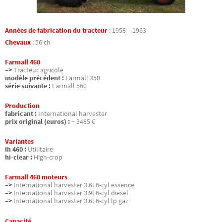
Années de fabrication du tracteur
:
1958 – 1963
Chevaux
:
56 ch
Farmall 460
–>
Tracteur agricole
modèle précédent :
Farmall 350
série suivante :
Farmall 560
Production
fabricant :
International harvester
prix original (euros) :
~ 3485 €
Variantes
ih 460 :
Utilitaire
hi-clear :
High-crop
Farmall 460 moteurs
–>
International harvester 3.6l 6-cyl essence
–>
International harvester 3.9l 6-cyl diesel
–>
International harvester 3.6l 6-cyl lp gaz
Capacité