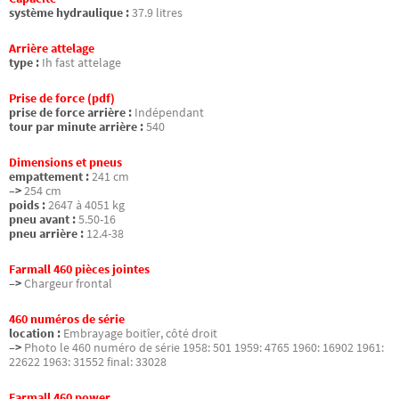
système hydraulique :
37.9 litres
Arrière attelage
type :
Ih fast attelage
Prise de force (pdf)
prise de force arrière :
Indépendant
tour par minute arrière :
540
Dimensions et pneus
empattement :
241 cm
–>
254 cm
poids :
2647 à 4051 kg
pneu avant :
5.50-16
pneu arrière :
12.4-38
Farmall 460 pièces jointes
–>
Chargeur frontal
460 numéros de série
location :
Embrayage boitîer, côté droit
–>
Photo le 460 numéro de série 1958: 501 1959: 4765 1960: 16902 1961:
22622 1963: 31552 final: 33028
Farmall 460 power