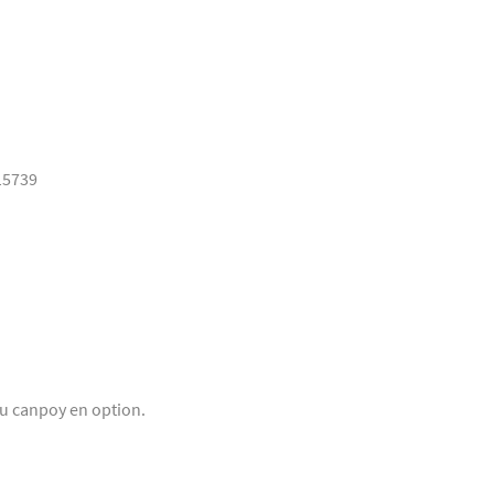
15739
ou canpoy en option.