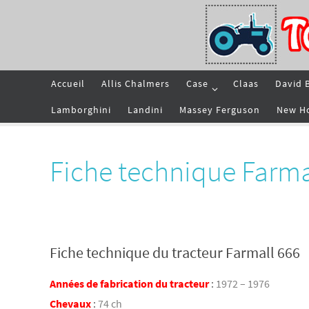
Passer
vers
le
contenu
Passer
Accueil
Allis Chalmers
Case
Claas
David 
vers
le
contenu
Lamborghini
Landini
Massey Ferguson
New H
Fiche technique Farma
Fiche technique du tracteur Farmall 666
Années de fabrication du tracteur
:
1972 – 1976
Chevaux
:
74 ch