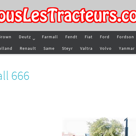
Brown
Deutz
Farmall
Fendt
Fiat
Ford
Fordson
olland
Renault
Same
Steyr
Valtra
Volvo
Yanmar
ll 666