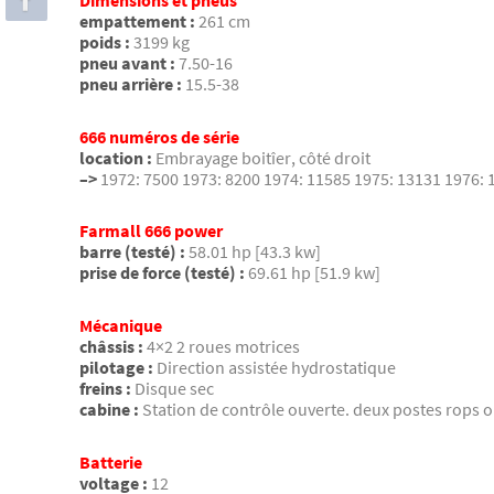
Dimensions et pneus
empattement :
261 cm
poids :
3199 kg
pneu avant :
7.50-16
pneu arrière :
15.5-38
666 numéros de série
location :
Embrayage boitîer, côté droit
–>
1972: 7500 1973: 8200 1974: 11585 1975: 13131 1976: 
Farmall 666 power
barre (testé) :
58.01 hp [43.3 kw]
prise de force (testé) :
69.61 hp [51.9 kw]
Mécanique
châssis :
4×2 2 roues motrices
pilotage :
Direction assistée hydrostatique
freins :
Disque sec
cabine :
Station de contrôle ouverte. deux postes rops 
Batterie
voltage :
12