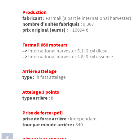
Production
fabricant :
Farmall (a part le international harvester)
nombre d’unités fabriqués :
9,367
prix original (euros) :
~ 10094 €
Farmall 666 moteurs
–>
International harvester 5.1l 6-cyl diesel
–>
International harvester 4.8l 6-cyl essence
Arrière attelage
type :
Ih fast attelage
Attelage 3 points
type arrière :
II
Prise de force (pdf)
prise de force arrière :
Indépendant
tour par minute arrière :
540