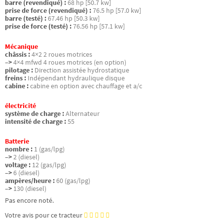
barre (revendiqué) :
68 hp [50.7 kw]
prise de force (revendiqué) :
76.5 hp [57.0 kw]
barre (testé) :
67.46 hp [50.3 kw]
prise de force (testé) :
76.56 hp [57.1 kw]
Mécanique
châssis :
4×2 2 roues motrices
–>
4×4 mfwd 4 roues motrices (en option)
pilotage :
Direction assistée hydrostatique
freins :
Indépendant hydraulique disque
cabine :
cabine en option avec chauffage et a/c
électricité
système de charge :
Alternateur
intensité de charge :
55
Batterie
nombre :
1 (gas/lpg)
–>
2 (diesel)
voltage :
12 (gas/lpg)
–>
6 (diesel)
ampères/heure :
60 (gas/lpg)
–>
130 (diesel)
Pas encore noté.
Votre avis pour ce tracteur