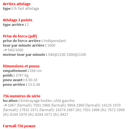
Arrière attelage
type :
Ih fast attelage
Attelage 3 points
type arrière :
2
Prise de force (pdf)
prise de force arrière :
Indépendant
tour par minute arrière :
1000
–>
540/1000
moteur tour par minute :
540@2100 1000@2100
Dimensions et pneus
empattement :
266 cm
poids :
3787 kg
pneu avant :
6.50-16
pneu arrière :
15.5-38
756 numéros de série
location :
Embrayage boitîer, côté gauche.
–>
1967 (farmall): 7501 1968 (farmall): 9904 1969 (farmall): 14125 1970
(farmall): 17832 1971 (farmall): 18374 1967 (ih): 7501 1968 (ih): 7672 1969
(ih): 8164 1970 (ih): 8284 1971 (ih): 8427
Farmall 756 power