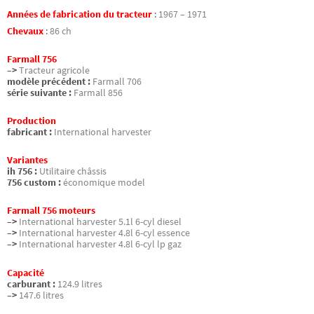
Années de fabrication du tracteur
:
1967 – 1971
Chevaux
:
86 ch
Farmall 756
–>
Tracteur agricole
modèle précédent :
Farmall 706
série suivante :
Farmall 856
Production
fabricant :
International harvester
Variantes
ih 756 :
Utilitaire châssis
756 custom :
économique model
Farmall 756 moteurs
–>
International harvester 5.1l 6-cyl diesel
–>
International harvester 4.8l 6-cyl essence
–>
International harvester 4.8l 6-cyl lp gaz
Capacité
carburant :
124.9 litres
–>
147.6 litres