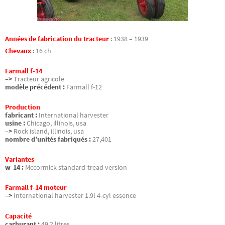
Années de fabrication du tracteur
:
1938 – 1939
Chevaux
:
16 ch
Farmall f-14
–>
Tracteur agricole
modèle précédent :
Farmall f-12
Production
fabricant :
International harvester
usine :
Chicago, illinois, usa
–>
Rock island, illinois, usa
nombre d’unités fabriqués :
27,401
Variantes
w-14 :
Mccormick standard-tread version
Farmall f-14 moteur
–>
International harvester 1.9l 4-cyl essence
Capacité
carburant :
49.2 litres