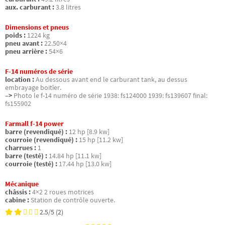
aux. carburant :
3.8 litres
Dimensions et pneus
poids :
1224 kg
pneu avant :
22.50×4
pneu arrière :
54×6
F-14 numéros de série
location :
Au dessous avant end le carburant tank, au dessus
embrayage boitîer.
–>
Photo le f-14 numéro de série 1938: fs124000 1939: fs139607 final:
fs155902
Farmall f-14 power
barre (revendiqué) :
12 hp [8.9 kw]
courroie (revendiqué) :
15 hp [11.2 kw]
charrues :
1
barre (testé) :
14.84 hp [11.1 kw]
courroie (testé) :
17.44 hp [13.0 kw]
Mécanique
châssis :
4×2 2 roues motrices
cabine :
Station de contrôle ouverte.
2.5/5
(2)