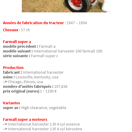
Années de fabrication du tracteur
:
1947 – 1954
Chevaux
:
17 ch
Farmall super a
modèle précédent :
Farmall a
modèle suivant :
International harvester 100 farmall 100
série suivante :
Farmall super c
Production
fabricant :
International harvester
usine :
Louisville, kentucky, usa
–>
Chicago, illinois, usa
nombre d’unités fabriqués :
107,636
prix original (euros) :
~ 1190 €
Variantes
super av :
High-clearance, vegetable
Farmall super a moteurs
–>
International harvester 1.9l 4-cyl essence
–>
International harvester 1.9l 4-cyl kérosène