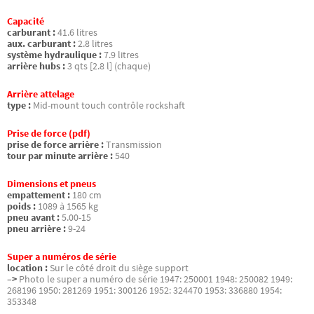
Capacité
carburant :
41.6 litres
aux. carburant :
2.8 litres
système hydraulique :
7.9 litres
arrière hubs :
3 qts [2.8 l] (chaque)
Arrière attelage
type :
Mid-mount touch contrôle rockshaft
Prise de force (pdf)
prise de force arrière :
Transmission
tour par minute arrière :
540
Dimensions et pneus
empattement :
180 cm
poids :
1089 à 1565 kg
pneu avant :
5.00-15
pneu arrière :
9-24
Super a numéros de série
location :
Sur le côté droit du siège support
–>
Photo le super a numéro de série 1947: 250001 1948: 250082 1949:
268196 1950: 281269 1951: 300126 1952: 324470 1953: 336880 1954:
353348