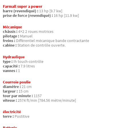
Farmall super a power
barre (revendiqué) :
13 hp [9.7 kw]
prise de force (revendiqué) :
16 hp [11.9 kw]
Mécanique
châssis :
4×2 2 roues motrices
pilotage :
Manuel
freins :
Différentiel mécanique bande contractante
cabine :
Station de contrôle ouverte.
Hydraulique
type :
Ih touch-contrôle
capacité :
7.9 litres
vannes :
1
Courroie poulie
diamètre :
21 cm
largeur :
15 cm
tour par minute :
1157
vitesse :
2574 ft/min [784.56 mètre/minute]
électricité
terre :
Postitive
Batterie