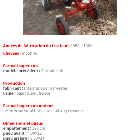
Années de fabrication du tracteur
:
1958 – 1962
Chevaux
:
inconnu
Farmall super cub
modèle précédent :
Farmall cub
Production
fabricant :
International harvester
usine :
Saint dizier, france
Farmall super cub moteur
–>
International harvester 1.0l 4-cyl essence
Dimensions et pneus
empattement :
176 cm
pneu avant :
4.00×12
pneu arrière :
8.00×24