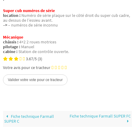
Super cub numéros de série
location :
Numéro de série plaque sur le côté droit du super cub cadre,
au dessus de l’essieu avant.
–>
– numéros de série inconnu
Mécanique
châssis :
4×2 2 roues motrices
pilotage :
Manuel
cabine :
Station de contrôle ouverte.
3.67/5
(3)
Votre avis pour ce tracteur
Fiche technique Farmall SUPER FC
Fiche technique Farmall
SUPER C