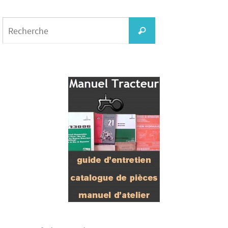
Search
for:
Recherche