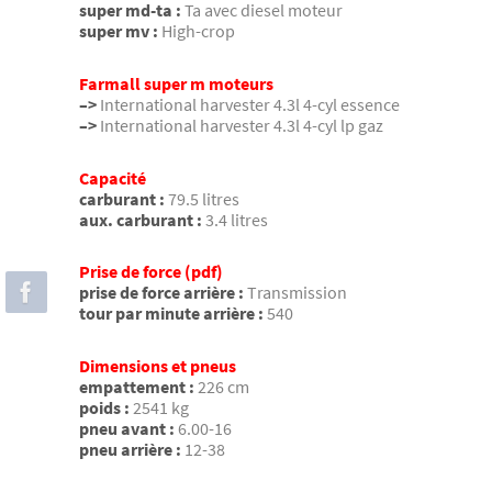
super md-ta :
Ta avec diesel moteur
super mv :
High-crop
Farmall super m moteurs
–>
International harvester 4.3l 4-cyl essence
–>
International harvester 4.3l 4-cyl lp gaz
Capacité
carburant :
79.5 litres
aux. carburant :
3.4 litres
Prise de force (pdf)
prise de force arrière :
Transmission
tour par minute arrière :
540
Dimensions et pneus
empattement :
226 cm
poids :
2541 kg
pneu avant :
6.00-16
pneu arrière :
12-38