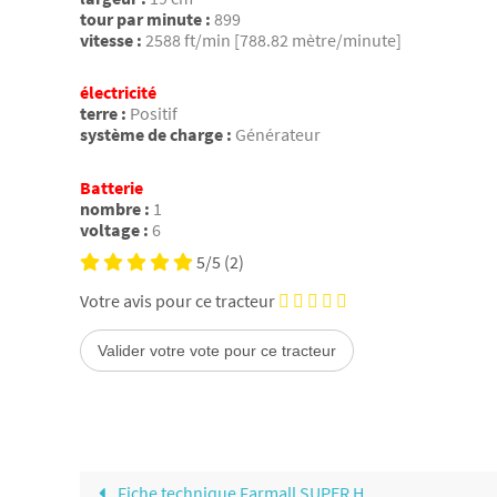
tour par minute :
899
vitesse :
2588 ft/min [788.82 mètre/minute]
électricité
terre :
Positif
système de charge :
Générateur
Batterie
nombre :
1
voltage :
6
5/5
(2)
Votre avis pour ce tracteur
Fiche technique Farmall SUPER H