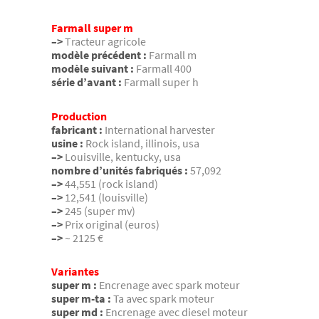
Farmall super m
–>
Tracteur agricole
modèle précédent :
Farmall m
modèle suivant :
Farmall 400
série d’avant :
Farmall super h
Production
fabricant :
International harvester
usine :
Rock island, illinois, usa
–>
Louisville, kentucky, usa
nombre d’unités fabriqués :
57,092
–>
44,551 (rock island)
–>
12,541 (louisville)
–>
245 (super mv)
–>
Prix original (euros)
–>
~ 2125 €
Variantes
super m :
Encrenage avec spark moteur
super m-ta :
Ta avec spark moteur
super md :
Encrenage avec diesel moteur