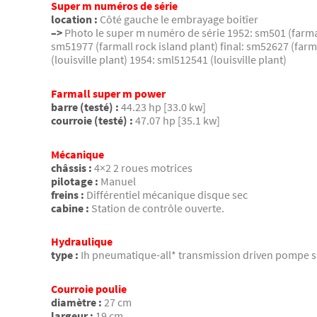
Super m numéros de série
location :
Côté gauche le embrayage boitîer
–>
Photo le super m numéro de série 1952: sm501 (farmall
sm51977 (farmall rock island plant) final: sm52627 (farm
(louisville plant) 1954: sml512541 (louisville plant)
Farmall super m power
barre (testé) :
44.23 hp [33.0 kw]
courroie (testé) :
47.07 hp [35.1 kw]
Mécanique
châssis :
4×2 2 roues motrices
pilotage :
Manuel
freins :
Différentiel mécanique disque sec
cabine :
Station de contrôle ouverte.
Hydraulique
type :
Ih pneumatique-all* transmission driven pompe s
Courroie poulie
diamètre :
27 cm
largeur :
19 cm