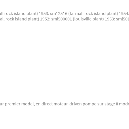
 rock island plant) 1953: sm12516 (farmall rock island plant) 1954
all rock island plant) 1952: sml500001 (louisville plant) 1953: sml5
ur premier model, en direct moteur-driven pompe sur stage II mod