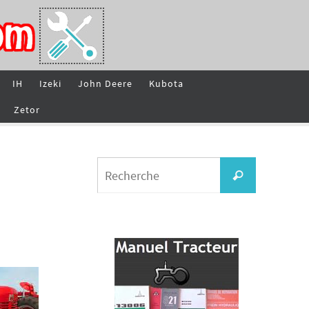
IH
Izeki
John Deere
Kubota
Zetor
Search
Recherche
for: