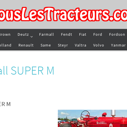
Brown
Deutz
Farmall
Fendt
Fiat
Ford
Fordson
olland
Renault
Same
Steyr
Valtra
Volvo
Yanmar
all SUPER M
ER M