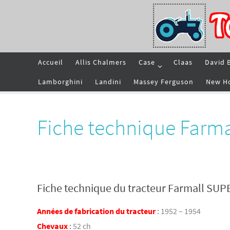
Passer
vers
le
contenu
Passer
Accueil
Allis Chalmers
Case
Claas
David 
vers
le
contenu
Lamborghini
Landini
Massey Ferguson
New H
Fiche technique Farm
Fiche technique du tracteur Farmall SUP
Années de fabrication du tracteur
:
1952 – 1954
Chevaux
:
52 ch