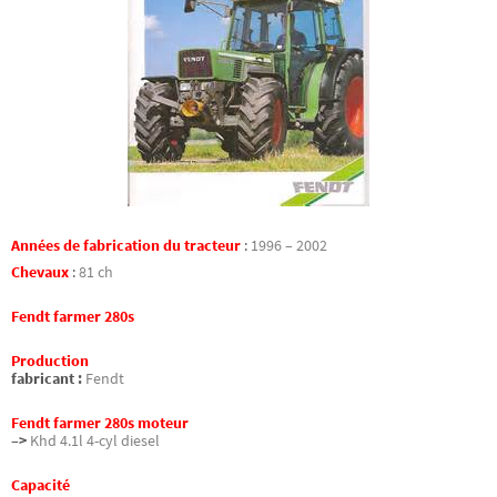
Années de fabrication du tracteur
:
1996 – 2002
Chevaux
:
81 ch
Fendt farmer 280s
Production
fabricant :
Fendt
Fendt farmer 280s moteur
–>
Khd 4.1l 4-cyl diesel
Capacité