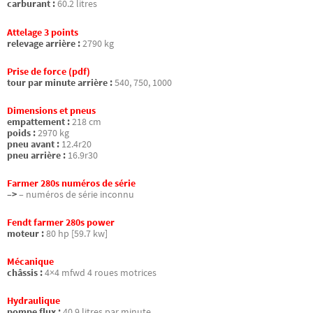
carburant :
60.2 litres
Attelage 3 points
relevage arrière :
2790 kg
Prise de force (pdf)
tour par minute arrière :
540, 750, 1000
Dimensions et pneus
empattement :
218 cm
poids :
2970 kg
pneu avant :
12.4r20
pneu arrière :
16.9r30
Farmer 280s numéros de série
–>
– numéros de série inconnu
Fendt farmer 280s power
moteur :
80 hp [59.7 kw]
Mécanique
châssis :
4×4 mfwd 4 roues motrices
Hydraulique
pompe flux :
40.9 litres par minute