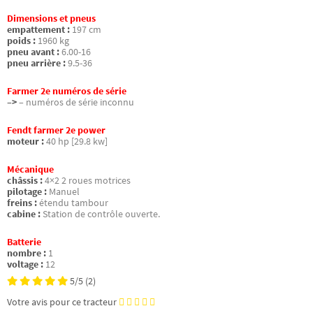
Dimensions et pneus
empattement :
197 cm
poids :
1960 kg
pneu avant :
6.00-16
pneu arrière :
9.5-36
Farmer 2e numéros de série
–>
– numéros de série inconnu
Fendt farmer 2e power
moteur :
40 hp [29.8 kw]
Mécanique
châssis :
4×2 2 roues motrices
pilotage :
Manuel
freins :
étendu tambour
cabine :
Station de contrôle ouverte.
Batterie
nombre :
1
voltage :
12
5/5
(2)
Votre avis pour ce tracteur