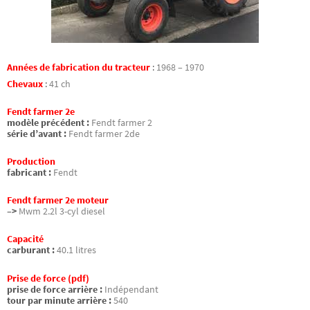
Années de fabrication du tracteur
:
1968 – 1970
Chevaux
:
41 ch
Fendt farmer 2e
modèle précédent :
Fendt farmer 2
série d’avant :
Fendt farmer 2de
Production
fabricant :
Fendt
Fendt farmer 2e moteur
–>
Mwm 2.2l 3-cyl diesel
Capacité
carburant :
40.1 litres
Prise de force (pdf)
prise de force arrière :
Indépendant
tour par minute arrière :
540