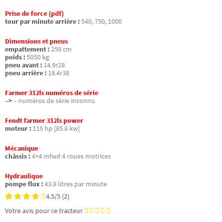
Prise de force (pdf)
tour par minute arrière :
540, 750, 1000
Dimensions et pneus
empattement :
259 cm
poids :
5050 kg
pneu avant :
14.9r28
pneu arrière :
18.4r38
Farmer 312ls numéros de série
–>
– numéros de série inconnu
Fendt farmer 312ls power
moteur :
115 hp [85.8 kw]
Mécanique
châssis :
4×4 mfwd 4 roues motrices
Hydraulique
pompe flux :
43.9 litres par minute
4.5/5
(2)
Votre avis pour ce tracteur