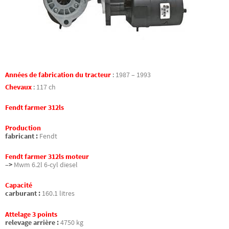
Années de fabrication du tracteur
:
1987 – 1993
Chevaux
:
117 ch
Fendt farmer 312ls
Production
fabricant :
Fendt
Fendt farmer 312ls moteur
–>
Mwm 6.2l 6-cyl diesel
Capacité
carburant :
160.1 litres
Attelage 3 points
relevage arrière :
4750 kg