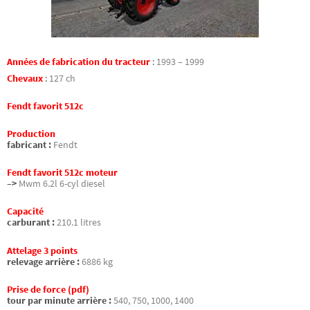
Années de fabrication du tracteur
:
1993 – 1999
Chevaux
:
127 ch
Fendt favorit 512c
Production
fabricant :
Fendt
Fendt favorit 512c moteur
–>
Mwm 6.2l 6-cyl diesel
Capacité
carburant :
210.1 litres
Attelage 3 points
relevage arrière :
6886 kg
Prise de force (pdf)
tour par minute arrière :
540, 750, 1000, 1400