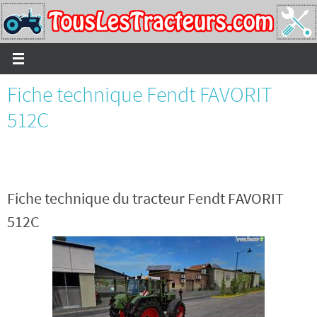
Passer
vers
le
contenu
Fiche technique Fendt FAVORIT
512C
Fiche technique du tracteur Fendt FAVORIT
512C