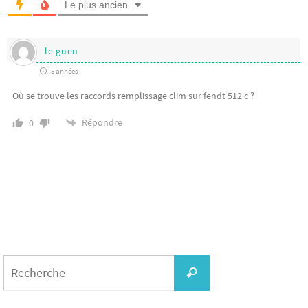
Le plus ancien
le guen
5 années
Où se trouve les raccords remplissage clim sur fendt 512 c ?
Répondre
0
Search
for:
Recherche