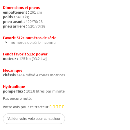
Dimensions et pneus
empattement :
261 cm
poids :
5410 kg
pneu avant :
420/70r28
pneu arrière :
520/70r38
Favorit 512c numéros de série
–>
– numéros de série inconnu
Fendt favorit 512c power
moteur :
125 hp [93.2 kw]
Mécanique
châssis :
4×4 mfwd 4 roues motrices
Hydraulique
pompe flux :
101.8 litres par minute
Pas encore noté.
Votre avis pour ce tracteur