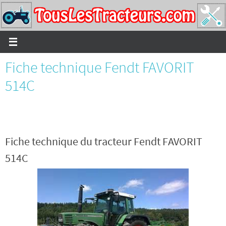
Passer
vers
le
contenu
Fiche technique Fendt FAVORIT
514C
Fiche technique du tracteur Fendt FAVORIT
514C