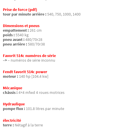
Prise de force (pdf)
tour par minute arrière :
540, 750, 1000, 1400
Dimensions et pneus
empattement :
261 cm
poids :
5540 kg
pneu avant :
480/70r28
pneu arrière :
580/70r38
Favorit 514c numéros de série
–>
– numéros de série inconnu
Fendt favorit 514c power
moteur :
140 hp [104.4 kw]
Mécanique
châssis :
4×4 mfwd 4 roues motrices
Hydraulique
pompe flux :
101.8 litres par minute
électricité
terre :
Nétagif à la terre