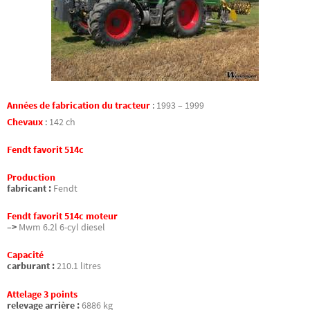
Années de fabrication du tracteur
:
1993 – 1999
Chevaux
:
142 ch
Fendt favorit 514c
Production
fabricant :
Fendt
Fendt favorit 514c moteur
–>
Mwm 6.2l 6-cyl diesel
Capacité
carburant :
210.1 litres
Attelage 3 points
relevage arrière :
6886 kg