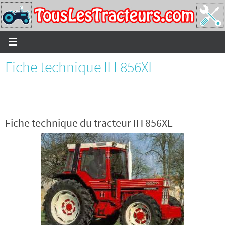
Passer
vers
le
contenu
Fiche technique IH 856XL
Fiche technique du tracteur IH 856XL