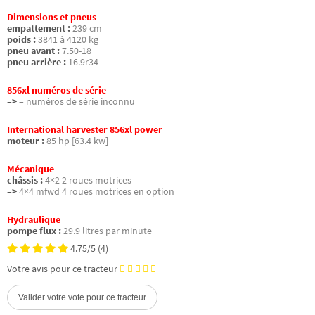
Dimensions et pneus
empattement :
239 cm
poids :
3841 à 4120 kg
pneu avant :
7.50-18
pneu arrière :
16.9r34
856xl numéros de série
–>
– numéros de série inconnu
International harvester 856xl power
moteur :
85 hp [63.4 kw]
Mécanique
châssis :
4×2 2 roues motrices
–>
4×4 mfwd 4 roues motrices en option
Hydraulique
pompe flux :
29.9 litres par minute
4.75/5
(4)
Votre avis pour ce tracteur