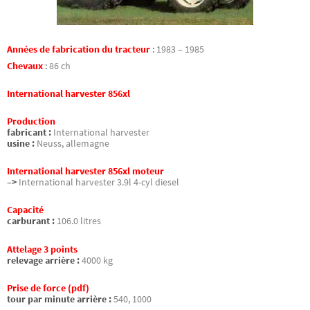
Années de fabrication du tracteur
:
1983 – 1985
Chevaux
:
86 ch
International harvester 856xl
Production
fabricant :
International harvester
usine :
Neuss, allemagne
International harvester 856xl moteur
–>
International harvester 3.9l 4-cyl diesel
Capacité
carburant :
106.0 litres
Attelage 3 points
relevage arrière :
4000 kg
Prise de force (pdf)
tour par minute arrière :
540, 1000