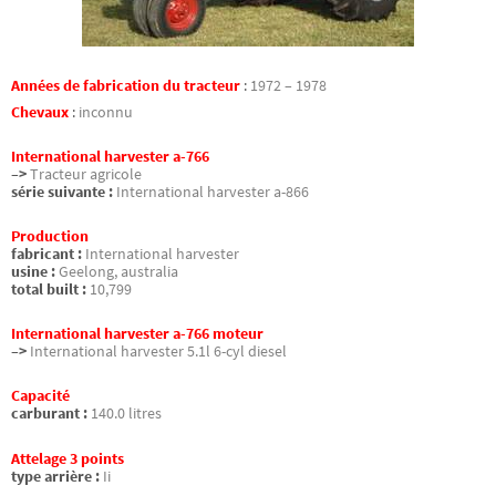
Années de fabrication du tracteur
:
1972 – 1978
Chevaux
:
inconnu
International harvester a-766
–>
Tracteur agricole
série suivante :
International harvester a-866
Production
fabricant :
International harvester
usine :
Geelong, australia
total built :
10,799
International harvester a-766 moteur
–>
International harvester 5.1l 6-cyl diesel
Capacité
carburant :
140.0 litres
Attelage 3 points
type arrière :
Ii