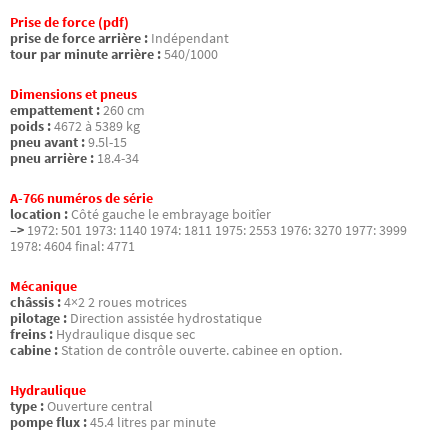
Prise de force (pdf)
prise de force arrière :
Indépendant
tour par minute arrière :
540/1000
Dimensions et pneus
empattement :
260 cm
poids :
4672 à 5389 kg
pneu avant :
9.5l-15
pneu arrière :
18.4-34
A-766 numéros de série
location :
Côté gauche le embrayage boitîer
–>
1972: 501 1973: 1140 1974: 1811 1975: 2553 1976: 3270 1977: 3999
1978: 4604 final: 4771
Mécanique
châssis :
4×2 2 roues motrices
pilotage :
Direction assistée hydrostatique
freins :
Hydraulique disque sec
cabine :
Station de contrôle ouverte. cabinee en option.
Hydraulique
type :
Ouverture central
pompe flux :
45.4 litres par minute