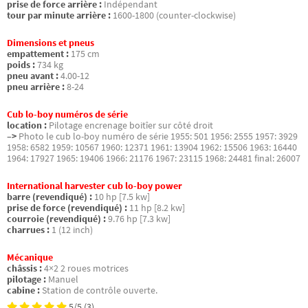
prise de force arrière :
Indépendant
tour par minute arrière :
1600-1800 (counter-clockwise)
Dimensions et pneus
empattement :
175 cm
poids :
734 kg
pneu avant :
4.00-12
pneu arrière :
8-24
Cub lo-boy numéros de série
location :
Pilotage encrenage boitîer sur côté droit
–>
Photo le cub lo-boy numéro de série 1955: 501 1956: 2555 1957: 3929
1958: 6582 1959: 10567 1960: 12371 1961: 13904 1962: 15506 1963: 16440
1964: 17927 1965: 19406 1966: 21176 1967: 23115 1968: 24481 final: 26007
International harvester cub lo-boy power
barre (revendiqué) :
10 hp [7.5 kw]
prise de force (revendiqué) :
11 hp [8.2 kw]
courroie (revendiqué) :
9.76 hp [7.3 kw]
charrues :
1 (12 inch)
Mécanique
châssis :
4×2 2 roues motrices
pilotage :
Manuel
cabine :
Station de contrôle ouverte.
5/5
(3)