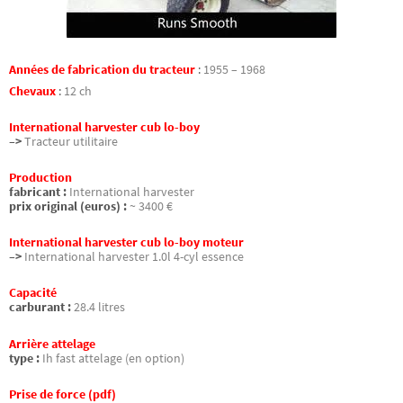
Années de fabrication du tracteur
:
1955 – 1968
Chevaux
:
12 ch
International harvester cub lo-boy
–>
Tracteur utilitaire
Production
fabricant :
International harvester
prix original (euros) :
~ 3400 €
International harvester cub lo-boy moteur
–>
International harvester 1.0l 4-cyl essence
Capacité
carburant :
28.4 litres
Arrière attelage
type :
Ih fast attelage (en option)
Prise de force (pdf)