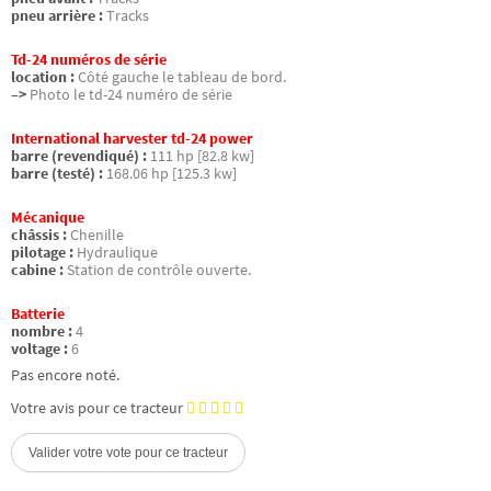
pneu arrière :
Tracks
Td-24 numéros de série
location :
Côté gauche le tableau de bord.
–>
Photo le td-24 numéro de série
International harvester td-24 power
barre (revendiqué) :
111 hp [82.8 kw]
barre (testé) :
168.06 hp [125.3 kw]
Mécanique
châssis :
Chenille
pilotage :
Hydraulique
cabine :
Station de contrôle ouverte.
Batterie
nombre :
4
voltage :
6
Pas encore noté.
Votre avis pour ce tracteur