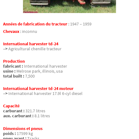
Années de fabrication du tracteur
:
1947 – 1959
Chevaux
:
inconnu
International harvester td-24
–>
Agricultural chenille tracteur
Production
fabricant :
International harvester
usine :
Melrose park, illinois, usa
total built :
7,500
International harvester td-24 moteur
–>
International harvester 17.9l 6-cyl diesel
Capacité
carburant :
321.7 litres
aux. carburant :
8.1 litres
Dimensions et pneus
poids :
17599 kg
pneu avant :
Tracks