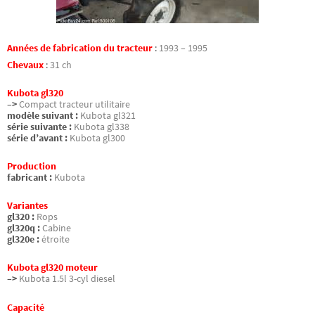
Années de fabrication du tracteur
:
1993 – 1995
Chevaux
:
31 ch
Kubota gl320
–>
Compact tracteur utilitaire
modèle suivant :
Kubota gl321
série suivante :
Kubota gl338
série d’avant :
Kubota gl300
Production
fabricant :
Kubota
Variantes
gl320 :
Rops
gl320q :
Cabine
gl320e :
étroite
Kubota gl320 moteur
–>
Kubota 1.5l 3-cyl diesel
Capacité