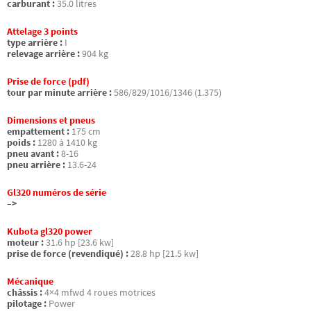
carburant :
35.0 litres
Attelage 3 points
type arrière :
I
relevage arrière :
904 kg
Prise de force (pdf)
tour par minute arrière :
586/829/1016/1346 (1.375)
Dimensions et pneus
empattement :
175 cm
poids :
1280 à 1410 kg
pneu avant :
8-16
pneu arrière :
13.6-24
Gl320 numéros de série
–>
Kubota gl320 power
moteur :
31.6 hp [23.6 kw]
prise de force (revendiqué) :
28.8 hp [21.5 kw]
Mécanique
châssis :
4×4 mfwd 4 roues motrices
pilotage :
Power