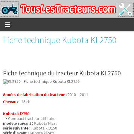
Passer
vers
le
contenu
Fiche technique Kubota KL2750
Fiche technique du tracteur Kubota KL2750
Années de fabrication du tracteur
:
2010 – 2011
Chevaux
:
26 ch
Kubota kl2750
–>
Compact tracteur utilitaire
modèle suivant :
Kubota kl27r
série suivante :
Kubota kl3150
série d’avant :
Kubota kl2450