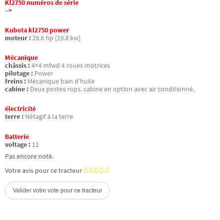
Kl2750 numéros de série
–>
Kubota kl2750 power
moteur :
26.6 hp [19.8 kw]
Mécanique
châssis :
4×4 mfwd 4 roues motrices
pilotage :
Power
freins :
Mécanique bain d’huile
cabine :
Deux postes rops. cabine en option avec air conditionné.
électricité
terre :
Nétagif à la terre
Batterie
voltage :
12
Pas encore noté.
Votre avis pour ce tracteur