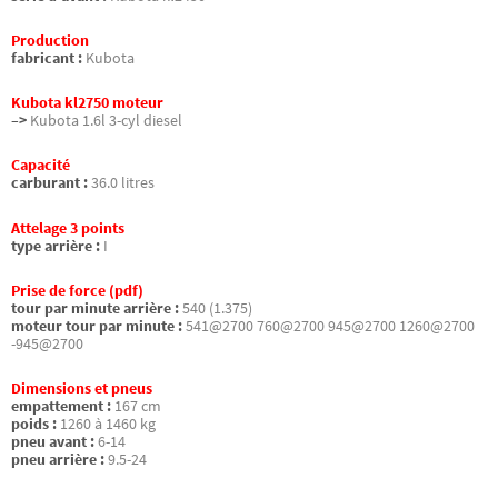
Production
fabricant :
Kubota
Kubota kl2750 moteur
–>
Kubota 1.6l 3-cyl diesel
Capacité
carburant :
36.0 litres
Attelage 3 points
type arrière :
I
Prise de force (pdf)
tour par minute arrière :
540 (1.375)
moteur tour par minute :
541@2700 760@2700 945@2700 1260@2700
-945@2700
Dimensions et pneus
empattement :
167 cm
poids :
1260 à 1460 kg
pneu avant :
6-14
pneu arrière :
9.5-24