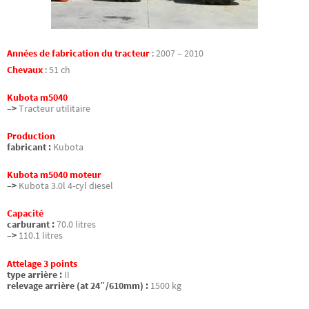
Années de fabrication du tracteur
:
2007 – 2010
Chevaux
:
51 ch
Kubota m5040
–>
Tracteur utilitaire
Production
fabricant :
Kubota
Kubota m5040 moteur
–>
Kubota 3.0l 4-cyl diesel
Capacité
carburant :
70.0 litres
–>
110.1 litres
Attelage 3 points
type arrière :
II
relevage arrière (at 24″/610mm) :
1500 kg