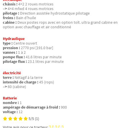
châssis :
4×2 2 roues motrices
–>
4×4 mfwd 4 roues motrices
pilotage :
Direction assistée hydrostatique pilotage
freins :
Bain d’huile
cabine :
Deux postes rops avec en option toît. ultra grand cabine en
option avec chauffage et air conditionné
Hydraulique
type :
Centre ouvert
pression :
2770 psi [191.0 bar]
vannes :
1 à 2
pompe flux :
41.6 litres par minute
pilotage flux :
23.1 litres par minute
électricité
terre :
Nétagif à la terre
intensité de charge :
45 (rops)
–>
60 (cabine)
Batterie
nombre :
1
ampérage de démarrage à froid :
900
voltage :
12
5/5
(1)
Votre avis pour ce tracteur