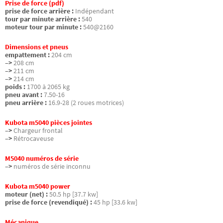
Prise de force (pdf)
prise de force arrière :
Indépendant
tour par minute arrière :
540
moteur tour par minute :
540@2160
Dimensions et pneus
empattement :
204 cm
–>
208 cm
–>
211 cm
–>
214 cm
poids :
1700 à 2065 kg
pneu avant :
7.50-16
pneu arrière :
16.9-28 (2 roues motrices)
Kubota m5040 pièces jointes
–>
Chargeur frontal
–>
Rétrocaveuse
M5040 numéros de série
–>
numéros de série inconnu
Kubota m5040 power
moteur (net) :
50.5 hp [37.7 kw]
prise de force (revendiqué) :
45 hp [33.6 kw]
Mécanique