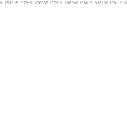
 9a254045 1978: 9a276935 1979: 9a296946 1980: 9a326169 1981: 9a