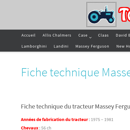
Passer
vers
le
contenu
Passer
Accueil
Allis Chalmers
Case
Claas
David 
vers
le
contenu
Lamborghini
Landini
Massey Ferguson
New H
Fiche technique Mass
Fiche technique du tracteur Massey Ferg
Années de fabrication du tracteur
:
1975 – 1981
Chevaux
:
56 ch