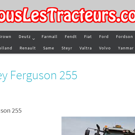
Brown
Deutz
Farmall
Fendt
Fiat
Ford
Fordson
olland
Renault
Same
Steyr
Valtra
Volvo
Yanmar
ey Ferguson 255
uson 255