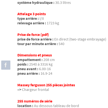
système hydraulique :
30.3 litres
Attelage 3 points
type arrière :
I/II
relevage arrière :
1723 kg
Prise de force (pdf)
prise de force arrière :
En direct (two-stage embrayage)
tour par minute arrière :
540
Dimensions et pneus
empattement :
208 cm
poids :
2540 à 3316 kg
pneu avant :
6.00-16
pneu arrière :
16.9-24
Massey ferguson 255 pièces jointes
–>
Chargeur frontal
255 numéros de série
location :
Au dessous tableau de bord