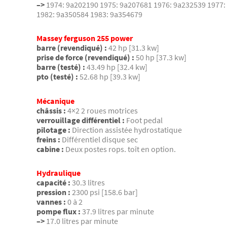
–>
1974: 9a202190 1975: 9a207681 1976: 9a232539 1977:
1982: 9a350584 1983: 9a354679
Massey ferguson 255 power
barre (revendiqué) :
42 hp [31.3 kw]
prise de force (revendiqué) :
50 hp [37.3 kw]
barre (testé) :
43.49 hp [32.4 kw]
pto (testé) :
52.68 hp [39.3 kw]
Mécanique
châssis :
4×2 2 roues motrices
verrouillage différentiel :
Foot pedal
pilotage :
Direction assistée hydrostatique
freins :
Différentiel disque sec
cabine :
Deux postes rops. toît en option.
Hydraulique
capacité :
30.3 litres
pression :
2300 psi [158.6 bar]
vannes :
0 à 2
pompe flux :
37.9 litres par minute
–>
17.0 litres par minute