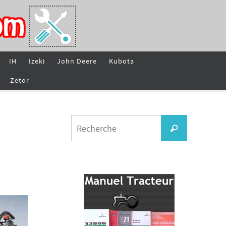
IH
Izeki
John Deere
Kubota
Zetor
Search
Recherche
for: