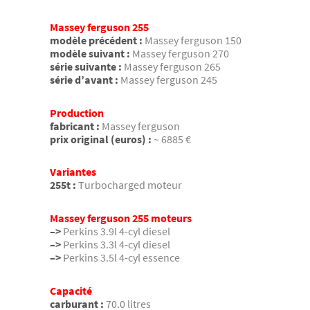
Massey ferguson 255
modèle précédent :
Massey ferguson 150
modèle suivant :
Massey ferguson 270
série suivante :
Massey ferguson 265
série d’avant :
Massey ferguson 245
Production
fabricant :
Massey ferguson
prix original (euros) :
~ 6885 €
Variantes
255t :
Turbocharged moteur
Massey ferguson 255 moteurs
–>
Perkins 3.9l 4-cyl diesel
–>
Perkins 3.3l 4-cyl diesel
–>
Perkins 3.5l 4-cyl essence
Capacité
carburant :
70.0 litres