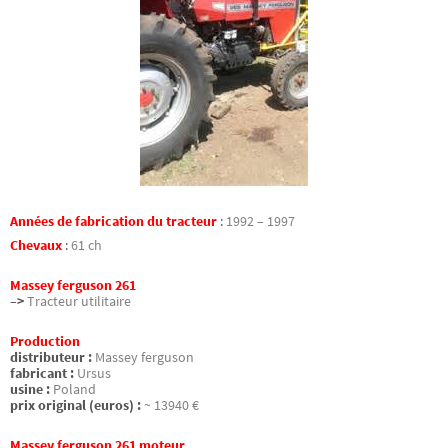
Années de fabrication du tracteur
:
1992 – 1997
Chevaux
:
61 ch
Massey ferguson 261
–>
Tracteur utilitaire
Production
distributeur :
Massey ferguson
fabricant :
Ursus
usine :
Poland
prix original (euros) :
~ 13940 €
Massey ferguson 261 moteur