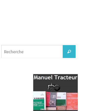
Search
for:
Recherche