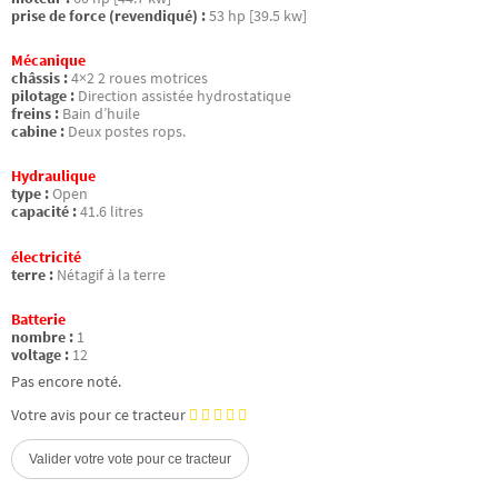
prise de force (revendiqué) :
53 hp [39.5 kw]
Mécanique
châssis :
4×2 2 roues motrices
pilotage :
Direction assistée hydrostatique
freins :
Bain d’huile
cabine :
Deux postes rops.
Hydraulique
type :
Open
capacité :
41.6 litres
électricité
terre :
Nétagif à la terre
Batterie
nombre :
1
voltage :
12
Pas encore noté.
Votre avis pour ce tracteur