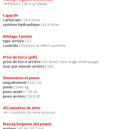
–>
Perkins 3.9l 4-cyl diesel
Capacité
carburant :
79.5 litres
système hydraulique :
41.6 litres
Attelage 3 points
type arrière :
II/i
contrôle :
Position et effort contrôle
Prise de force (pdf)
prise de force arrière :
En direct (two-stage embrayage)
tour par minute arrière :
540
Dimensions et pneus
empattement :
222 cm
poids :
2440 kg
pneu avant :
7.50-16
pneu arrière :
16.9-30
261 numéros de série
–>
– numéros de série inconnu
Massey ferguson 261 power
moteur :
60 hp [44.7 kw]