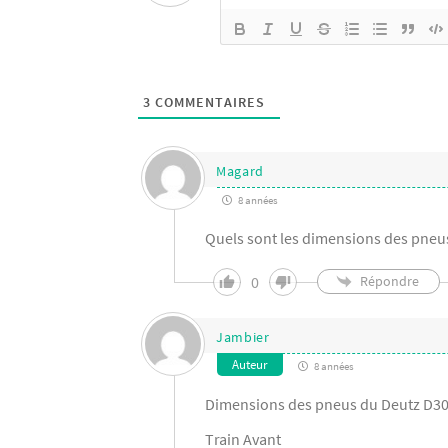
3
COMMENTAIRES
Magard
8 années
Quels sont les dimensions des pneus
0
Répondre
Jambier
Auteur
8 années
Dimensions des pneus du Deutz D3
Train Avant