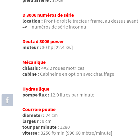
pneu arrière :
11-28
D 3006 numéros de série
location :
Front-droit le tracteur frame, au dessus avant 
–>
– numéros de série inconnu
Deutz d 3006 power
moteur :
30 hp [22.4 kw]
Mécanique
châssis :
4×2 2 roues motrices
cabine :
Cabineine en option avec chauffage
Hydraulique
pompe flux :
12.0 litres par minute
Courroie poulie
diameter :
24 cm
largeur :
9 cm
tour par minute :
1280
vitesse :
3250 ft/min [990.60 mètre/minute]