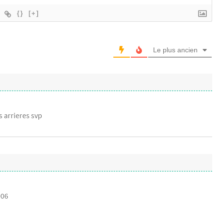
{}
[+]
Le plus ancien
 arrieres svp
006