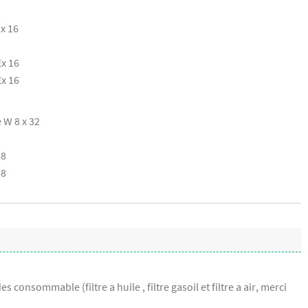
 x 16
Ex 16
Ex 16
e W 8 x 32
28
28
 consommable (filtre a huile , filtre gasoil et filtre a air, merci