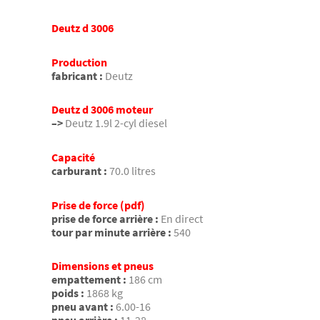
Deutz d 3006
Production
fabricant :
Deutz
Deutz d 3006 moteur
–>
Deutz 1.9l 2-cyl diesel
Capacité
carburant :
70.0 litres
Prise de force (pdf)
prise de force arrière :
En direct
tour par minute arrière :
540
Dimensions et pneus
empattement :
186 cm
poids :
1868 kg
pneu avant :
6.00-16