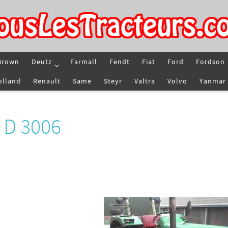
Brown
Deutz
Farmall
Fendt
Fiat
Ford
Fordson
olland
Renault
Same
Steyr
Valtra
Volvo
Yanmar
 D 3006