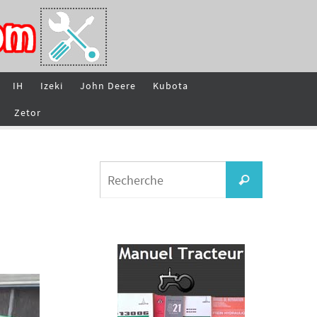
IH
Izeki
John Deere
Kubota
Zetor
Search
Recherche
for: