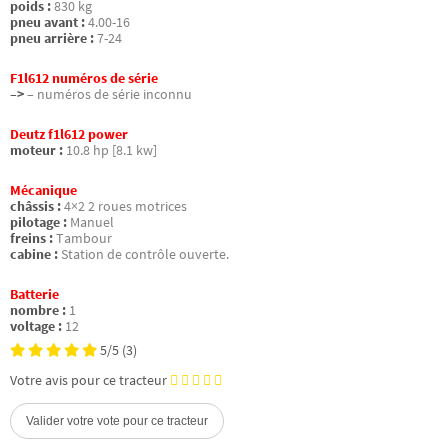
poids :
830 kg
pneu avant :
4.00-16
pneu arrière :
7-24
F1l612 numéros de série
–>
– numéros de série inconnu
Deutz f1l612 power
moteur :
10.8 hp [8.1 kw]
Mécanique
châssis :
4×2 2 roues motrices
pilotage :
Manuel
freins :
Tambour
cabine :
Station de contrôle ouverte.
Batterie
nombre :
1
voltage :
12
5/5
(3)
Votre avis pour ce tracteur