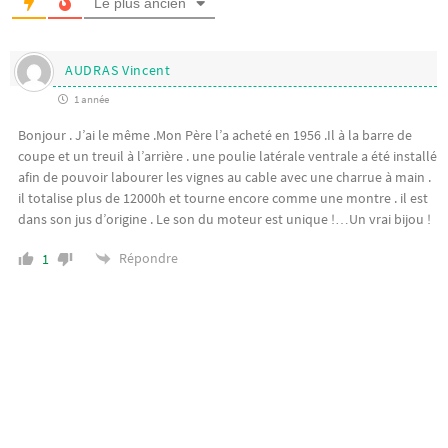
Le plus ancien
AUDRAS Vincent
1 année
Bonjour . J’ai le même .Mon Père l’a acheté en 1956 .Il à la barre de
coupe et un treuil à l’arrière . une poulie latérale ventrale a été installé
afin de pouvoir labourer les vignes au cable avec une charrue à main .
il totalise plus de 12000h et tourne encore comme une montre . il est
dans son jus d’origine . Le son du moteur est unique !…Un vrai bijou !
Répondre
1