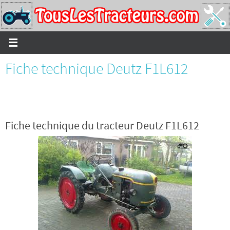
Passer
vers
le
contenu
Fiche technique Deutz F1L612
Fiche technique du tracteur Deutz F1L612