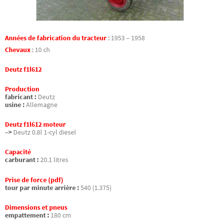
Années de fabrication du tracteur
:
1953 – 1958
Chevaux
:
10 ch
Deutz f1l612
Production
fabricant :
Deutz
usine :
Allemagne
Deutz f1l612 moteur
–>
Deutz 0.8l 1-cyl diesel
Capacité
carburant :
20.1 litres
Prise de force (pdf)
tour par minute arrière :
540 (1.375)
Dimensions et pneus
empattement :
180 cm