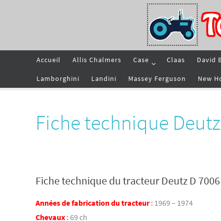
Passer
vers
le
contenu
Passer
Accueil
Allis Chalmers
Case
Claas
David 
vers
le
contenu
Lamborghini
Landini
Massey Ferguson
New H
Fiche technique Deutz
Fiche technique du tracteur Deutz D 7006
Années de fabrication du tracteur
:
1969 – 1974
Chevaux
:
69 ch