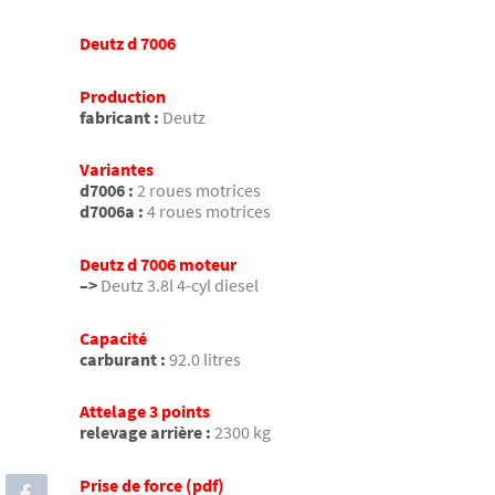
Deutz d 7006
Production
fabricant :
Deutz
Variantes
d7006 :
2 roues motrices
d7006a :
4 roues motrices
Deutz d 7006 moteur
–>
Deutz 3.8l 4-cyl diesel
Capacité
carburant :
92.0 litres
Attelage 3 points
relevage arrière :
2300 kg
Prise de force (pdf)