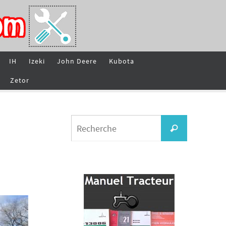
IH
Izeki
John Deere
Kubota
Zetor
Search
Recherche
for: