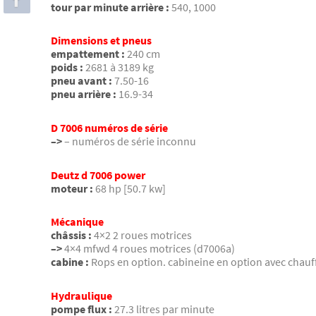
tour par minute arrière :
540, 1000
Dimensions et pneus
empattement :
240 cm
poids :
2681 à 3189 kg
pneu avant :
7.50-16
pneu arrière :
16.9-34
D 7006 numéros de série
–>
– numéros de série inconnu
Deutz d 7006 power
moteur :
68 hp [50.7 kw]
Mécanique
châssis :
4×2 2 roues motrices
–>
4×4 mfwd 4 roues motrices (d7006a)
cabine :
Rops en option. cabineine en option avec chauf
Hydraulique
pompe flux :
27.3 litres par minute