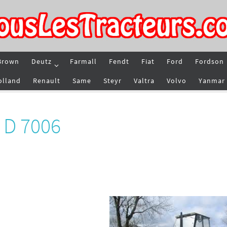
Brown
Deutz
Farmall
Fendt
Fiat
Ford
Fordson
olland
Renault
Same
Steyr
Valtra
Volvo
Yanmar
 D 7006