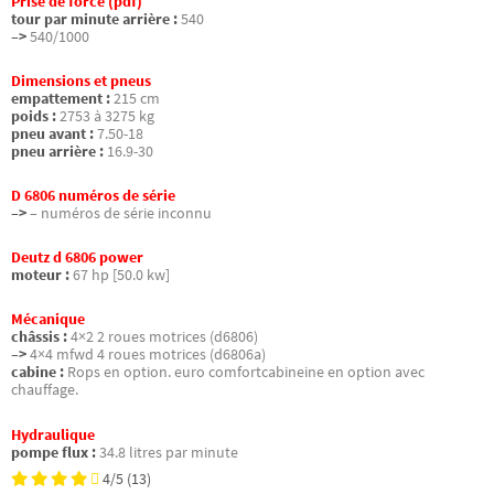
Prise de force (pdf)
tour par minute arrière :
540
–>
540/1000
Dimensions et pneus
empattement :
215 cm
poids :
2753 à 3275 kg
pneu avant :
7.50-18
pneu arrière :
16.9-30
D 6806 numéros de série
–>
– numéros de série inconnu
Deutz d 6806 power
moteur :
67 hp [50.0 kw]
Mécanique
châssis :
4×2 2 roues motrices (d6806)
–>
4×4 mfwd 4 roues motrices (d6806a)
cabine :
Rops en option. euro comfortcabineine en option avec
chauffage.
Hydraulique
pompe flux :
34.8 litres par minute
4/5
(13)