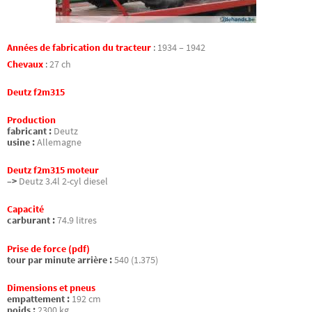
Années de fabrication du tracteur
:
1934 – 1942
Chevaux
:
27 ch
Deutz f2m315
Production
fabricant :
Deutz
usine :
Allemagne
Deutz f2m315 moteur
–>
Deutz 3.4l 2-cyl diesel
Capacité
carburant :
74.9 litres
Prise de force (pdf)
tour par minute arrière :
540 (1.375)
Dimensions et pneus
empattement :
192 cm
poids :
2300 kg