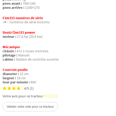
pneu avant :
760×140
pneu arrière :
1100×270
F2m315 numéros de série
–>
– numéros de série inconnu
Deutz f2m315 power
moteur :
27.6 hp [20.6 kw]
Mécanique
châssis :
4×2 2 roues motrices
pilotage :
Manuel
cabine :
Station de contrôle ouverte.
Courroie poulie
diameter :
32 cm
largeur :
18 cm
tour par minute :
800
4/5
(1)
Votre avis pour ce tracteur