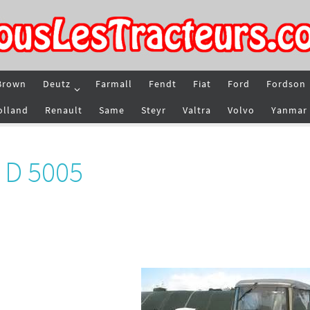
Brown
Deutz
Farmall
Fendt
Fiat
Ford
Fordson
olland
Renault
Same
Steyr
Valtra
Volvo
Yanmar
 D 5005