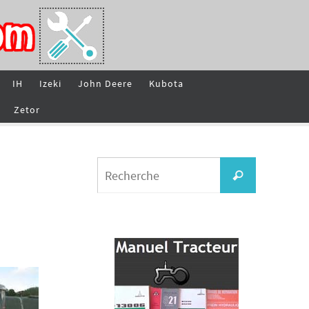
IH
Izeki
John Deere
Kubota
Zetor
Search
Recherche
for: