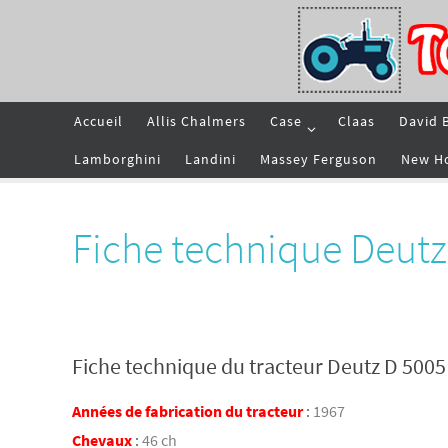
Passer
vers
le
contenu
Passer
Accueil
Allis Chalmers
Case
Claas
David 
vers
le
contenu
Lamborghini
Landini
Massey Ferguson
New H
Fiche technique Deutz
Fiche technique du tracteur Deutz D 5005
Années de fabrication du tracteur
:
1967
Chevaux
:
46 ch