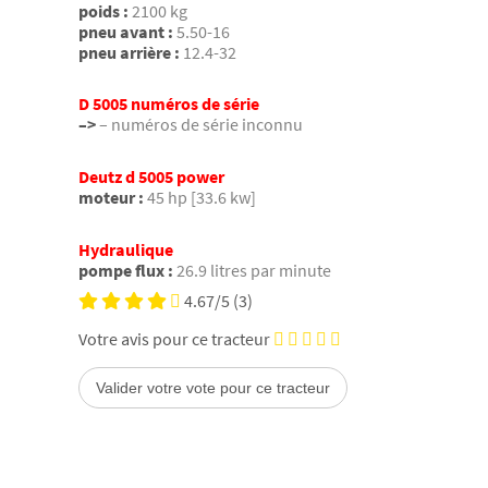
poids :
2100 kg
pneu avant :
5.50-16
pneu arrière :
12.4-32
D 5005 numéros de série
–>
– numéros de série inconnu
Deutz d 5005 power
moteur :
45 hp [33.6 kw]
Hydraulique
pompe flux :
26.9 litres par minute
4.67/5
(3)
Votre avis pour ce tracteur