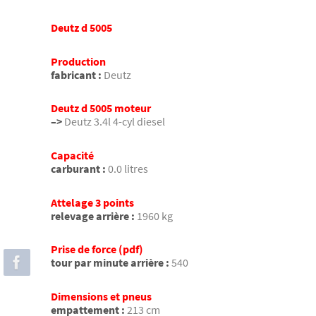
Deutz d 5005
Production
fabricant :
Deutz
Deutz d 5005 moteur
–>
Deutz 3.4l 4-cyl diesel
Capacité
carburant :
0.0 litres
Attelage 3 points
relevage arrière :
1960 kg
Prise de force (pdf)
tour par minute arrière :
540
Dimensions et pneus
empattement :
213 cm