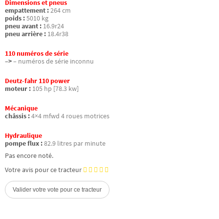
Dimensions et pneus
empattement :
264 cm
poids :
5010 kg
pneu avant :
16.9r24
pneu arrière :
18.4r38
110 numéros de série
–>
– numéros de série inconnu
Deutz-fahr 110 power
moteur :
105 hp [78.3 kw]
Mécanique
châssis :
4×4 mfwd 4 roues motrices
Hydraulique
pompe flux :
82.9 litres par minute
Pas encore noté.
Votre avis pour ce tracteur