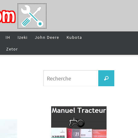
IH
Izeki
John Deere
Kubota
Zetor
Search
Recherche
for: