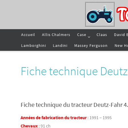
Passer
vers
le
contenu
Passer
Accueil
Allis Chalmers
Case
Claas
David 
vers
le
contenu
Lamborghini
Landini
Massey Ferguson
New H
Fiche technique Deutz
Fiche technique du tracteur Deutz-Fahr 4
Années de fabrication du tracteur
:
1991 – 1995
Chevaux
:
91 ch