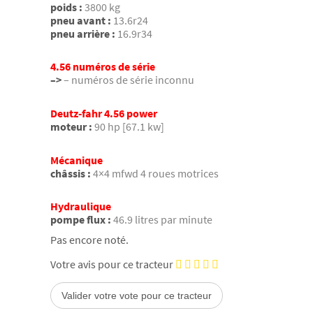
poids :
3800 kg
pneu avant :
13.6r24
pneu arrière :
16.9r34
4.56 numéros de série
–>
– numéros de série inconnu
Deutz-fahr 4.56 power
moteur :
90 hp [67.1 kw]
Mécanique
châssis :
4×4 mfwd 4 roues motrices
Hydraulique
pompe flux :
46.9 litres par minute
Pas encore noté.
Votre avis pour ce tracteur