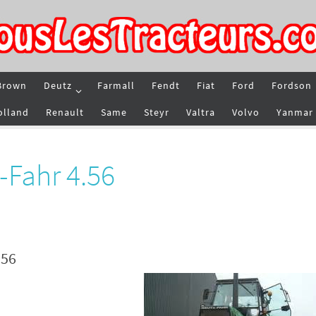
Brown
Deutz
Farmall
Fendt
Fiat
Ford
Fordson
olland
Renault
Same
Steyr
Valtra
Volvo
Yanmar
-Fahr 4.56
.56