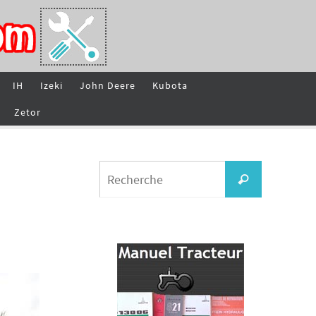
IH
Izeki
John Deere
Kubota
Zetor
Search
Recherche
for: