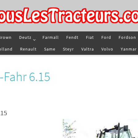
Brown
Deutz
Farmall
Fendt
Fiat
Ford
Fordson
olland
Renault
Same
Steyr
Valtra
Volvo
Yanmar
-Fahr 6.15
.15