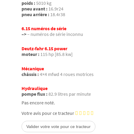
poids :
5010 kg
pneu avant :
16.9r24
pneu arrière :
18.4r38
6.15 numéros de série
–>
– numéros de série inconnu
Deutz-fahr 6.15 power
moteur :
115 hp [85.8 kw]
Mécanique
châssis :
4×4 mfwd 4 roues motrices
Hydraulique
pompe flux :
82.9 litres par minute
Pas encore noté.
Votre avis pour ce tracteur