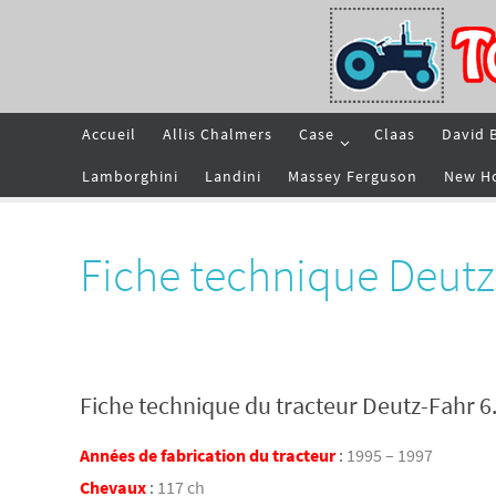
Passer
vers
le
contenu
Passer
Accueil
Allis Chalmers
Case
Claas
David 
vers
le
contenu
Lamborghini
Landini
Massey Ferguson
New H
Fiche technique Deutz
Fiche technique du tracteur Deutz-Fahr 6
Années de fabrication du tracteur
:
1995 – 1997
Chevaux
:
117 ch