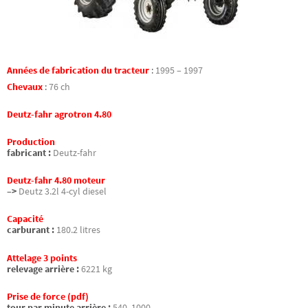
Années de fabrication du tracteur
:
1995 – 1997
Chevaux
:
76 ch
Deutz-fahr agrotron 4.80
Production
fabricant :
Deutz-fahr
Deutz-fahr 4.80 moteur
–>
Deutz 3.2l 4-cyl diesel
Capacité
carburant :
180.2 litres
Attelage 3 points
relevage arrière :
6221 kg
Prise de force (pdf)
tour par minute arrière :
540, 1000