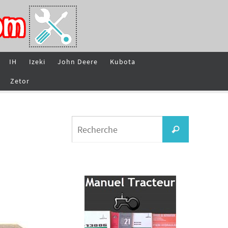
IH
Izeki
John Deere
Kubota
Zetor
Search
Recherche
for: