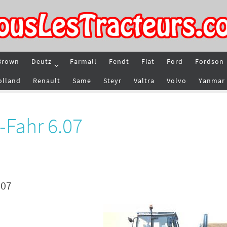
Brown
Deutz
Farmall
Fendt
Fiat
Ford
Fordson
olland
Renault
Same
Steyr
Valtra
Volvo
Yanmar
-Fahr 6.07
.07