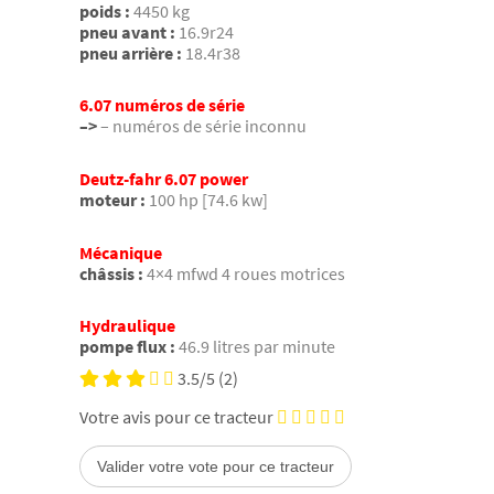
poids :
4450 kg
pneu avant :
16.9r24
pneu arrière :
18.4r38
6.07 numéros de série
–>
– numéros de série inconnu
Deutz-fahr 6.07 power
moteur :
100 hp [74.6 kw]
Mécanique
châssis :
4×4 mfwd 4 roues motrices
Hydraulique
pompe flux :
46.9 litres par minute
3.5/5
(2)
Votre avis pour ce tracteur