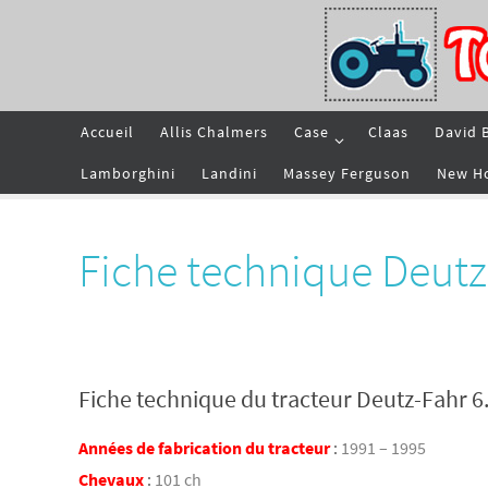
Passer
vers
le
contenu
Passer
Accueil
Allis Chalmers
Case
Claas
David 
vers
le
contenu
Lamborghini
Landini
Massey Ferguson
New H
Fiche technique Deutz
Fiche technique du tracteur Deutz-Fahr 6
Années de fabrication du tracteur
:
1991 – 1995
Chevaux
:
101 ch