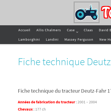
Passer
vers
le
contenu
Passer
Accueil
Allis Chalmers
Case
Claas
David 
vers
le
contenu
Lamborghini
Landini
Massey Ferguson
New H
Fiche technique Deut
Fiche technique du tracteur Deutz-Fahr 
Années de fabrication du tracteur
:
2001 – 2004
Chevaux
:
177 ch