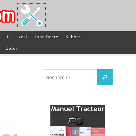
IH
Izeki
John Deere
Kubota
Zetor
Search
Recherche
for: