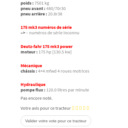
poids :
7501 kg
pneu avant :
480/70r30
pneu arrière :
20.8r38
175 mk3 numéros de série
–>
– numéros de série inconnu
Deutz-fahr 175 mk3 power
moteur :
175 hp [130.5 kw]
Mécanique
châssis :
4×4 mfwd 4 roues motrices
Hydraulique
pompe flux :
120.0 litres par minute
Pas encore noté.
Votre avis pour ce tracteur