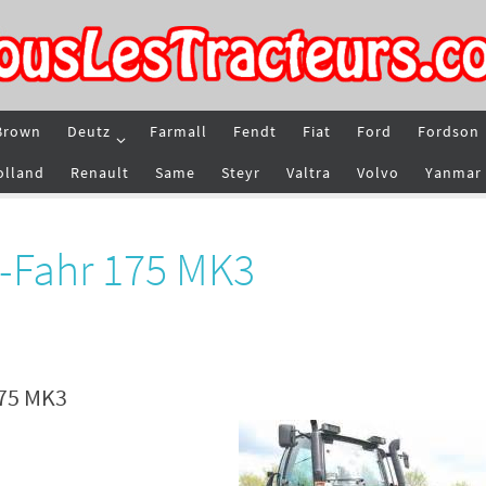
Brown
Deutz
Farmall
Fendt
Fiat
Ford
Fordson
olland
Renault
Same
Steyr
Valtra
Volvo
Yanmar
z-Fahr 175 MK3
175 MK3