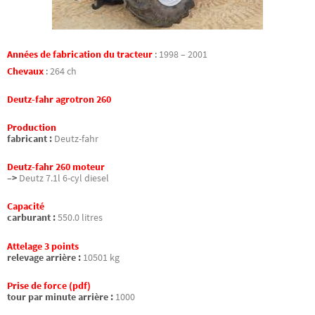
Années de fabrication du tracteur
:
1998 – 2001
Chevaux
:
264 ch
Deutz-fahr agrotron 260
Production
fabricant :
Deutz-fahr
Deutz-fahr 260 moteur
–>
Deutz 7.1l 6-cyl diesel
Capacité
carburant :
550.0 litres
Attelage 3 points
relevage arrière :
10501 kg
Prise de force (pdf)
tour par minute arrière :
1000