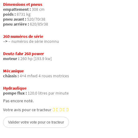
Dimensions et pneus
empattement :
308 cm
poids :
8731 kg
pneu avant :
520/70r38
pneu arrière :
620/85r38
260 numéros de série
–>
– numéros de série inconnu
Deutz-fahr 260 power
moteur :
260 hp [193.9 kw]
Mécanique
châssis :
4×4 mfwd 4 roues motrices
Hydraulique
pompe flux :
120.0 litres par minute
Pas encore noté.
Votre avis pour ce tracteur