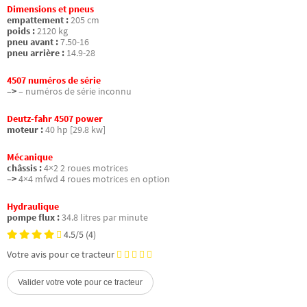
Dimensions et pneus
empattement :
205 cm
poids :
2120 kg
pneu avant :
7.50-16
pneu arrière :
14.9-28
4507 numéros de série
–>
– numéros de série inconnu
Deutz-fahr 4507 power
moteur :
40 hp [29.8 kw]
Mécanique
châssis :
4×2 2 roues motrices
–>
4×4 mfwd 4 roues motrices en option
Hydraulique
pompe flux :
34.8 litres par minute
4.5/5
(4)
Votre avis pour ce tracteur