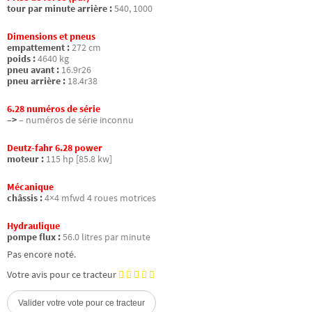
tour par minute arrière :
540, 1000
Dimensions et pneus
empattement :
272 cm
poids :
4640 kg
pneu avant :
16.9r26
pneu arrière :
18.4r38
6.28 numéros de série
–>
– numéros de série inconnu
Deutz-fahr 6.28 power
moteur :
115 hp [85.8 kw]
Mécanique
châssis :
4×4 mfwd 4 roues motrices
Hydraulique
pompe flux :
56.0 litres par minute
Pas encore noté.
Votre avis pour ce tracteur