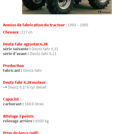
Années de fabrication du tracteur
:
1993 – 1995
Chevaux
:
117 ch
Deutz-fahr agrostar 6.28
série suivante :
Deutz-fahr 6.31
série d’avant :
Deutz-fahr 6.21
Production
fabricant :
Deutz-fahr
Deutz-fahr 6.28 moteur
–>
Deutz 6.1l 6-cyl diesel
Capacité
carburant :
169.9 litres
Attelage 3 points
relevage arrière :
6500 kg
Prise de force (pdf)