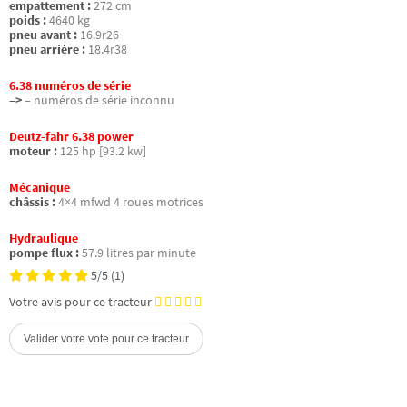
empattement :
272 cm
poids :
4640 kg
pneu avant :
16.9r26
pneu arrière :
18.4r38
6.38 numéros de série
–>
– numéros de série inconnu
Deutz-fahr 6.38 power
moteur :
125 hp [93.2 kw]
Mécanique
châssis :
4×4 mfwd 4 roues motrices
Hydraulique
pompe flux :
57.9 litres par minute
5/5
(1)
Votre avis pour ce tracteur