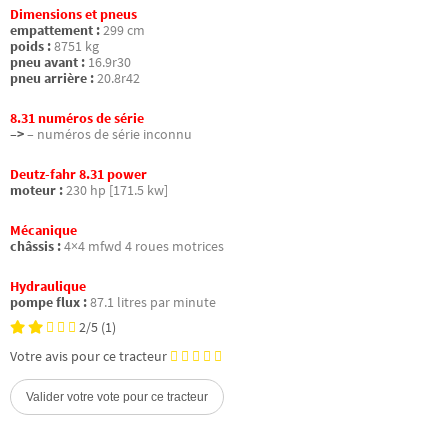
Dimensions et pneus
empattement :
299 cm
poids :
8751 kg
pneu avant :
16.9r30
pneu arrière :
20.8r42
8.31 numéros de série
–>
– numéros de série inconnu
Deutz-fahr 8.31 power
moteur :
230 hp [171.5 kw]
Mécanique
châssis :
4×4 mfwd 4 roues motrices
Hydraulique
pompe flux :
87.1 litres par minute
2/5
(1)
Votre avis pour ce tracteur