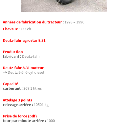
Années de fabrication du tracteur
:
1993 – 1996
Chevaux
:
233 ch
Deutz-fahr agrostar 8.31
Production
fabricant :
Deutz-fahr
Deutz-fahr 8.31 moteur
–>
Deutz 9.6l 6-cyl diesel
Capacité
carburant :
367.1 litres
Attelage 3 points
relevage arrière :
10501 kg
Prise de force (pdf)
tour par minute arrière :
1000