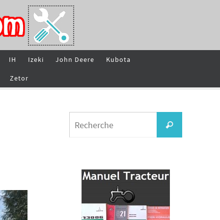
IH
Izeki
John Deere
Kubota
Zetor
Search
Recherche
for: