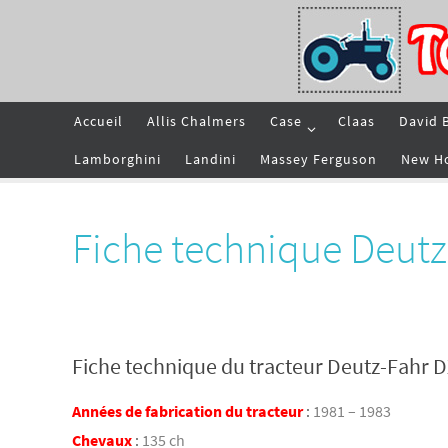
Passer
vers
le
contenu
Passer
Accueil
Allis Chalmers
Case
Claas
David 
vers
le
contenu
Lamborghini
Landini
Massey Ferguson
New H
Fiche technique Deutz
Fiche technique du tracteur Deutz-Fahr D
Années de fabrication du tracteur
:
1981 – 1983
Chevaux
:
135 ch