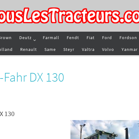
Brown
Deutz
Farmall
Fendt
Fiat
Ford
Fordson
olland
Renault
Same
Steyr
Valtra
Volvo
Yanmar
-Fahr DX 130
X 130