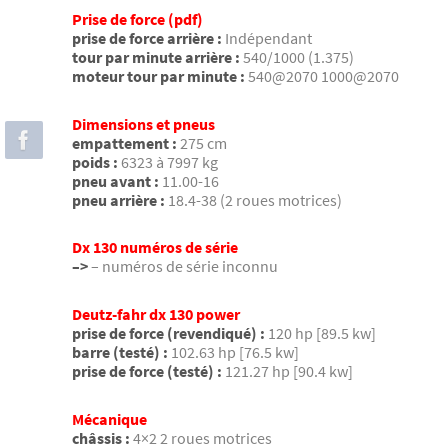
Prise de force (pdf)
prise de force arrière :
Indépendant
tour par minute arrière :
540/1000 (1.375)
moteur tour par minute :
540@2070 1000@2070
Dimensions et pneus
empattement :
275 cm
poids :
6323 à 7997 kg
pneu avant :
11.00-16
pneu arrière :
18.4-38 (2 roues motrices)
Dx 130 numéros de série
–>
– numéros de série inconnu
Deutz-fahr dx 130 power
prise de force (revendiqué) :
120 hp [89.5 kw]
barre (testé) :
102.63 hp [76.5 kw]
prise de force (testé) :
121.27 hp [90.4 kw]
Mécanique
châssis :
4×2 2 roues motrices