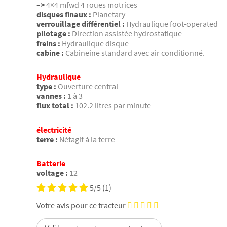
–>
4×4 mfwd 4 roues motrices
disques finaux :
Planetary
verrouillage différentiel :
Hydraulique foot-operated
pilotage :
Direction assistée hydrostatique
freins :
Hydraulique disque
cabine :
Cabineine standard avec air conditionné.
Hydraulique
type :
Ouverture central
vannes :
1 à 3
flux total :
102.2 litres par minute
électricité
terre :
Nétagif à la terre
Batterie
voltage :
12
5/5
(1)
Votre avis pour ce tracteur