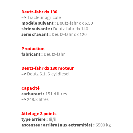
Deutz-fahr dx 130
–>
Tracteur agricole
modèle suivant :
Deutz-fahr dx 6.50
série suivante :
Deutz-fahr dx 140
série d’avant :
Deutz-fahr dx 120
Production
fabricant :
Deutz-fahr
Deutz-fahr dx 130 moteur
–>
Deutz 6.1l 6-cyl diesel
Capacité
carburant :
151.4 litres
–>
249.8 litres
Attelage 3 points
type arrière :
Iii/ii
ascenseur arrière (aux extremités) :
6500 kg