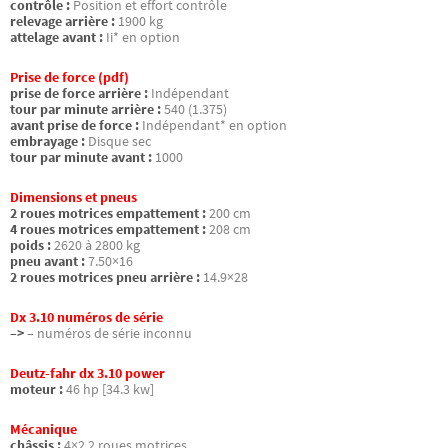
contrôle :
Position et effort contrôle
relevage arrière :
1900 kg
attelage avant :
Ii* en option
Prise de force (pdf)
prise de force arrière :
Indépendant
tour par minute arrière :
540 (1.375)
avant prise de force :
Indépendant* en option
embrayage :
Disque sec
tour par minute avant :
1000
Dimensions et pneus
2 roues motrices empattement :
200 cm
4 roues motrices empattement :
208 cm
poids :
2620 à 2800 kg
pneu avant :
7.50×16
2 roues motrices pneu arrière :
14.9×28
Dx 3.10 numéros de série
–>
– numéros de série inconnu
Deutz-fahr dx 3.10 power
moteur :
46 hp [34.3 kw]
Mécanique
châssis :
4×2 2 roues motrices