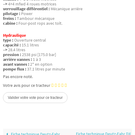
–>
4×4 mfwd 4 roues motrices
verrouillage différentiel :
Mécanique arrière
pilotage :
Power
freins :
Tambour mécanique
cabine :
Four-post rops avec toît.
Hydraulique
type :
Ouverture central
capacité :
15.1 litres
–>
28.4 litres
pression :
2538 psi [175.0 bar]
arrière vannes :
1 à 3
avant vannes :
2* en option
pompe flux :
37.1 litres par minute
Pas encore noté.
Votre avis pour ce tracteur
Fiche technique Deutz-Fahr DX
Fiche technique Deutz-Fahr