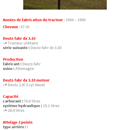
Années de fabrication du tracteur
:
1984 – 1990
Chevaux
:
47 ch
Deutz-fahr dx 3.10
–>
Tracteur utilitaire
série suivante :
Deutz-fahr dx 3.30
Production
fabricant :
Deutz-fahr
usine :
Allemagne
Deutz-fahr dx 3.10 moteur
–>
Deutz 2.8l 3-cyl diesel
Capacité
carburant :
74.9 litres
système hydraulique :
15.1 litres
–>
28.4 litres
Attelage 3 points
type arrière :
I