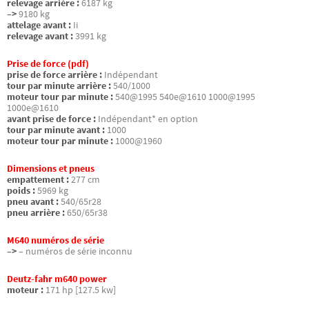
relevage arrière :
6187 kg
–>
9180 kg
attelage avant :
Ii
relevage avant :
3991 kg
Prise de force (pdf)
prise de force arrière :
Indépendant
tour par minute arrière :
540/1000
moteur tour par minute :
540@1995 540e@1610 1000@1995
1000e@1610
avant prise de force :
Indépendant* en option
tour par minute avant :
1000
moteur tour par minute :
1000@1960
Dimensions et pneus
empattement :
277 cm
poids :
5969 kg
pneu avant :
540/65r28
pneu arrière :
650/65r38
M640 numéros de série
–>
– numéros de série inconnu
Deutz-fahr m640 power
moteur :
171 hp [127.5 kw]