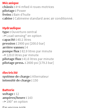
Mécanique
châssis :
4×4 mfwd 4 roues motrices
pilotage :
Power
freins :
Bain d’huile
cabine :
Cabineine standard avec air conditionné.
Hydraulique
type :
Ouverture central
–>
Load sensing* en option
capacité :
40.1 litres
pression :
2900 psi [200.0 bar]
arrière vannes :
4
pompe flux :
82.9 litres par minute
–>
120.0 litres par minute
pilotage flux :
41.6 litres par minute
pilotage press. :
2600 psi [179.3 bar]
électricité
système de charge :
Alternateur
intensité de charge :
150
Batterie
voltage :
12
ampères/heure :
143
–>
190* en option
Pas encore noté.