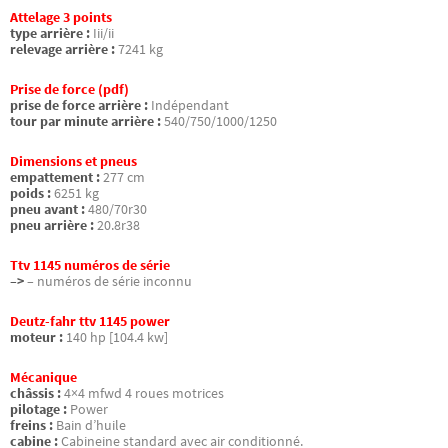
Attelage 3 points
type arrière :
Iii/ii
relevage arrière :
7241 kg
Prise de force (pdf)
prise de force arrière :
Indépendant
tour par minute arrière :
540/750/1000/1250
Dimensions et pneus
empattement :
277 cm
poids :
6251 kg
pneu avant :
480/70r30
pneu arrière :
20.8r38
Ttv 1145 numéros de série
–>
– numéros de série inconnu
Deutz-fahr ttv 1145 power
moteur :
140 hp [104.4 kw]
Mécanique
châssis :
4×4 mfwd 4 roues motrices
pilotage :
Power
freins :
Bain d’huile
cabine :
Cabineine standard avec air conditionné.