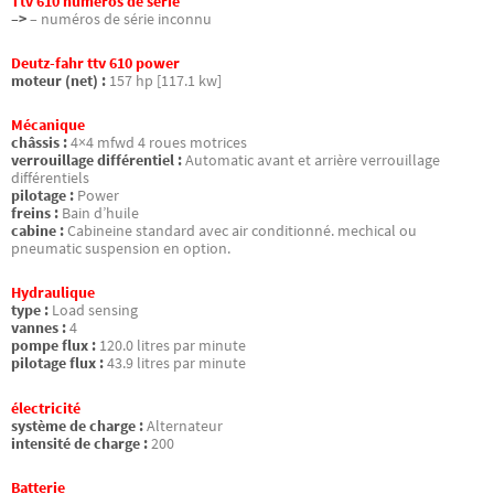
Ttv 610 numéros de série
–>
– numéros de série inconnu
Deutz-fahr ttv 610 power
moteur (net) :
157 hp [117.1 kw]
Mécanique
châssis :
4×4 mfwd 4 roues motrices
verrouillage différentiel :
Automatic avant et arrière verrouillage
différentiels
pilotage :
Power
freins :
Bain d’huile
cabine :
Cabineine standard avec air conditionné. mechical ou
pneumatic suspension en option.
Hydraulique
type :
Load sensing
vannes :
4
pompe flux :
120.0 litres par minute
pilotage flux :
43.9 litres par minute
électricité
système de charge :
Alternateur
intensité de charge :
200
Batterie