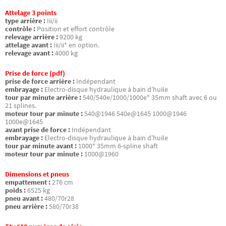
Attelage 3 points
type arrière :
Iii/ii
contrôle :
Position et effort contrôle
relevage arrière :
9200 kg
attelage avant :
Iii/ii* en option.
relevage avant :
4000 kg
Prise de force (pdf)
prise de force arrière :
Indépendant
embrayage :
Electro-disque hydraulique à bain d’huile
tour par minute arrière :
540/540e/1000/1000e* 35mm shaft avec 6 ou
21 splines.
moteur tour par minute :
540@1946 540e@1645 1000@1946
1000e@1645
avant prise de force :
Indépendant
embrayage :
Electro-disque hydraulique à bain d’huile
tour par minute avant :
1000* 35mm 6-spline shaft
moteur tour par minute :
1000@1960
Dimensions et pneus
empattement :
276 cm
poids :
6525 kg
pneu avant :
480/70r28
pneu arrière :
580/70r38