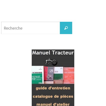
Search
for:
Recherche