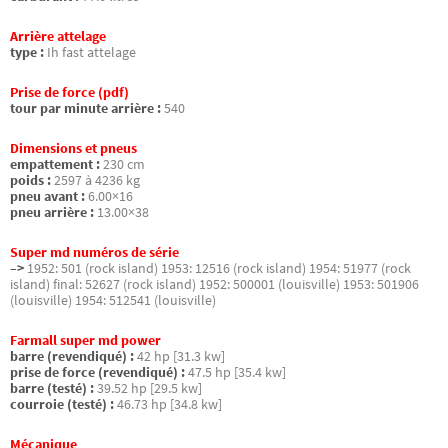
Arrière attelage
type :
Ih fast attelage
Prise de force (pdf)
tour par minute arrière :
540
Dimensions et pneus
empattement :
230 cm
poids :
2597 à 4236 kg
pneu avant :
6.00×16
pneu arrière :
13.00×38
Super md numéros de série
–>
1952: 501 (rock island) 1953: 12516 (rock island) 1954: 51977 (rock
island) final: 52627 (rock island) 1952: 500001 (louisville) 1953: 501906
(louisville) 1954: 512541 (louisville)
Farmall super md power
barre (revendiqué) :
42 hp [31.3 kw]
prise de force (revendiqué) :
47.5 hp [35.4 kw]
barre (testé) :
39.52 hp [29.5 kw]
courroie (testé) :
46.73 hp [34.8 kw]
Mécanique