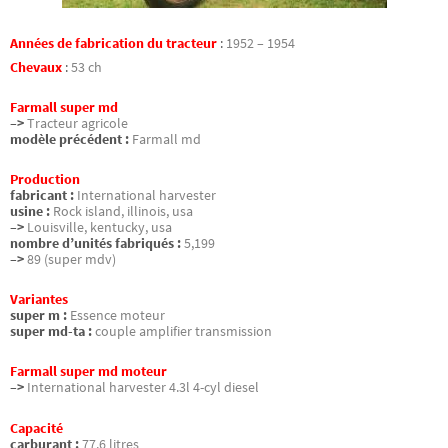
Années de fabrication du tracteur
:
1952 – 1954
Chevaux
:
53 ch
Farmall super md
–>
Tracteur agricole
modèle précédent :
Farmall md
Production
fabricant :
International harvester
usine :
Rock island, illinois, usa
–>
Louisville, kentucky, usa
nombre d’unités fabriqués :
5,199
–>
89 (super mdv)
Variantes
super m :
Essence moteur
super md-ta :
couple amplifier transmission
Farmall super md moteur
–>
International harvester 4.3l 4-cyl diesel
Capacité
carburant :
77.6 litres