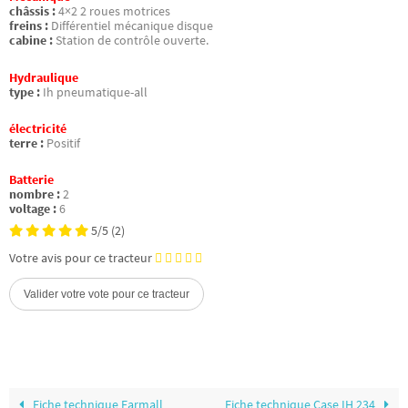
châssis :
4×2 2 roues motrices
freins :
Différentiel mécanique disque
cabine :
Station de contrôle ouverte.
Hydraulique
type :
Ih pneumatique-all
électricité
terre :
Positif
Batterie
nombre :
2
voltage :
6
5/5
(2)
Votre avis pour ce tracteur
Fiche technique Farmall
Fiche technique Case IH 234